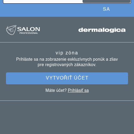
SA
z
á
p
ä
vip zóna
t
Prihláste sa na zobrazenie exkluzívnych ponúk a zliav
pre registrovaných zákazníkov.
i
e
VYTVOŘIŤ ÚČET
Máte účet?
Prihlásiť sa