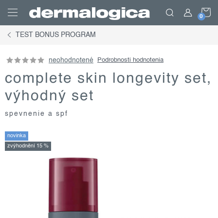
Prejsť
N
na
obsah
TEST BONUS PROGRAM
K
neohodnotené
Podrobnosti hodnotenia
complete skin longevity set,
výhodný set
spevnenie a spf
novinka
zvýhodnění 15 %