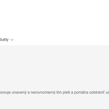
dukty
obnovuje unavený a nerovnomerný tón pleti a pomáha odstrániť u