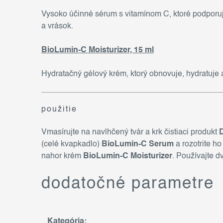
Vysoko účinné sérum s vitamínom C, ktoré podporuj
a vrások.
BioLumin-C Moisturizer, 15 ml
Hydratačný gélový krém, ktorý obnovuje, hydratuje 
použitie
Vmasírujte na navlhčený tvár a krk čistiaci produkt
D
(celé kvapkadlo)
BioLumin-C Serum
a rozotrite ho
nahor krém
BioLumin-C Moisturizer
. Používajte d
dodatočné parametre
Kategória
: