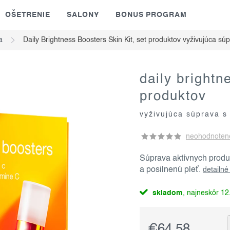
OŠETRENIE
SALONY
BONUS PROGRAM
a
Daily Brightness Boosters Skin Kit, set produktov
vyživujúca sú
daily brightn
produktov
vyživujúca súprava s
neohodnoten
Súprava aktívnych prod
a posilnenú pleť.
detailné
skladom
12.
€64,58