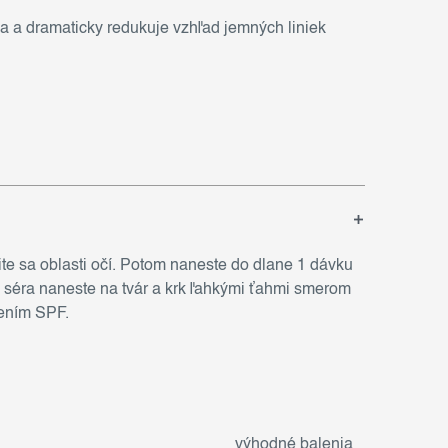
a a dramaticky redukuje vzhľad jemných liniek
te sa oblasti očí. Potom naneste do dlane 1 dávku
cii séra naneste na tvár a krk ľahkými ťahmi smerom
sením SPF.
výhodné balenia