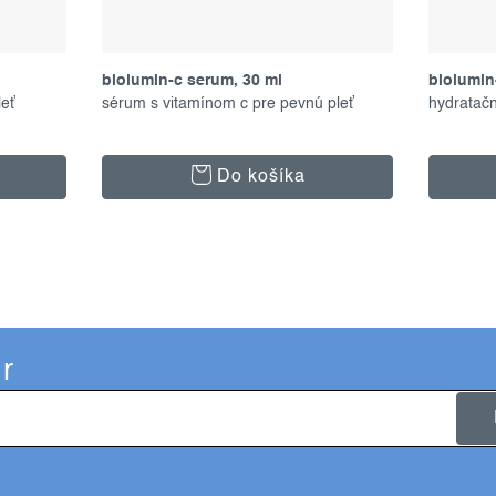
l
biolumin-c serum, 30 ml
biolumin-
leť
sérum s vitamínom c pre pevnú pleť
hydratačn
Do košíka
r