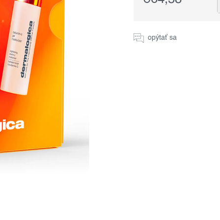
Jednotková
cena:
opýtať sa