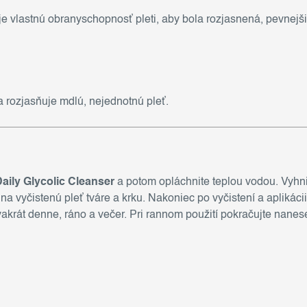
e vlastnú obranyschopnosť pleti, aby bola rozjasnená, pevnejši
a rozjasňuje mdlú, nejednotnú pleť.
aily Glycolic Cleanser
a potom opláchnite teplou vodou. Vyhni
 na vyčistenú pleť tváre a krku. Nakoniec po vyčistení a apliká
vakrát denne, ráno a večer. Pri rannom použití pokračujte nane