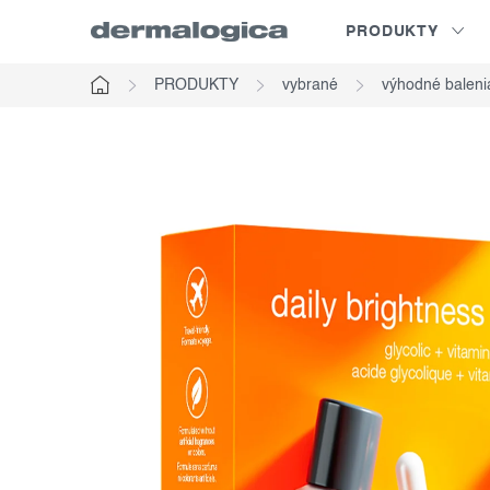
Prejsť
PRODUKTY
na
obsah
PRODUKTY
vybrané
výhodné baleni
Domov