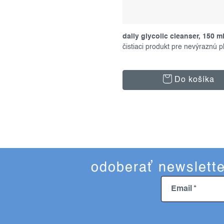
daily glycolic cleanser, 150 m
čistiaci produkt pre nevýraznú p
Do košíka
odoberať newslette
Email