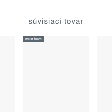
súvisiaci tovar
must have