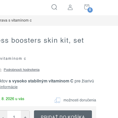
NÁKUPNÝ
KOŠÍK
prava s vitamínom c
ess boosters skin kit, set
 vitamínom c
é
Podrobnosti hodnotenia
uktov
s vysoko stabilným vitamínom C
pre žiarivú
 informácie
 8. 2026
možnosti doručenia
PRIDAŤ DO KOŠÍKA