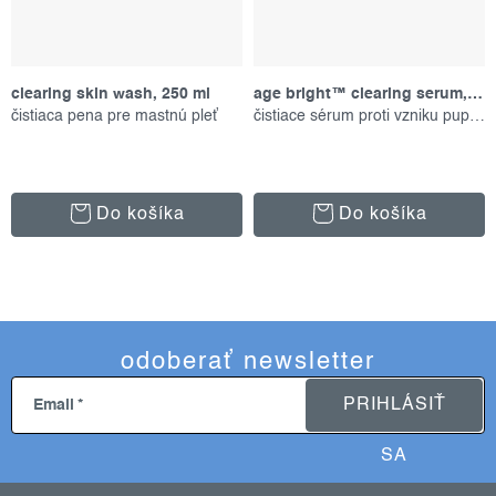
clearing skin wash, 250 ml
age bright™ clearing serum, 30 ml
čistiaca pena pre mastnú pleť
čistiace sérum proti vzniku pupienkov
Do košíka
Do košíka
odoberať newsletter
PRIHLÁSIŤ
Email
SA