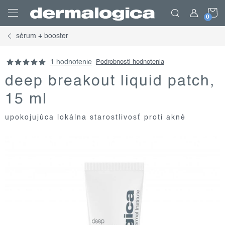
Prejsť
N
na
obsah
sérum + booster
K
1 hodnotenie
Podrobnosti hodnotenia
deep breakout liquid patch,
15 ml
upokojujúca lokálna starostlivosť proti akné