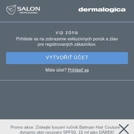
z
á
p
ä
vip zóna
t
Prihláste sa na zobrazenie exkluzívnych ponúk a zliav
pre registrovaných zákazníkov.
i
e
VYTVOŘIŤ ÚČET
Máte účet?
Prihlásiť sa
Promo akce: Získejte luxusní ručník Balmain Hair Couture +
dynamic skin recovery SPF50, 15 ml jako DÁREK!