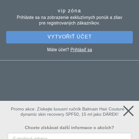
ä
vip zóna
t
Prihláste sa na zobrazenie exkluzívnych ponúk a zliav
pre registrovaných zákazníkov.
i
e
VYTVOŘIŤ ÚČET
Máte účet?
Prihlásiť sa
Promo akce: Získejte luxusní ručník Balmain Hair Couture +
dynamic skin recovery SPF50, 15 ml jako DÁREK!
Chcete získávat další informace o akcích?