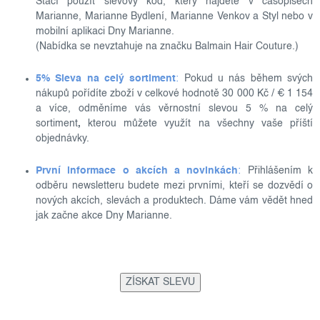
Stačí použít slevový kód, který najdete v časopisech
Marianne, Marianne Bydlení, Marianne Venkov a Styl nebo v
mobilní aplikaci Dny Marianne.
(Nabídka se nevztahuje na značku Balmain Hair Couture.)
5% Sleva na celý sortiment
:
Pokud u nás během svých
nákupů pořídíte zboží v celkové hodnotě 30 000 Kč / € 1 154
a více, odměníme vás věrnostní slevou 5 % na celý
sortiment
,
kterou můžete využít na všechny vaše příští
objednávky.
První informace o akcích a novinkách
:
Přihlášením k
odběru newsletteru budete mezi prvními, kteří se dozvědí o
nových akcích, slevách a produktech. Dáme vám vědět hned
jak začne akce Dny Marianne.
ZÍSKAT SLEVU