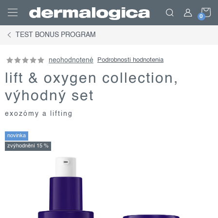
Prejsť
N
na
obsah
TEST BONUS PROGRAM
K
neohodnotené
Podrobnosti hodnotenia
lift & oxygen collection,
výhodný set
exozómy a lifting
novinka
zvýhodnění 15 %