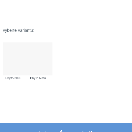
Phyto Nature Oxygen Cream, 50 ml
Phyto Nature e², 100 ml