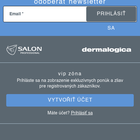
odoberať newsletter
PRIHLÁSIŤ
Email
SA
z
á
p
ä
vip zóna
t
Prihláste sa na zobrazenie exkluzívnych ponúk a zliav
pre registrovaných zákazníkov.
i
e
VYTVOŘIŤ ÚČET
Máte účet?
Prihlásiť sa