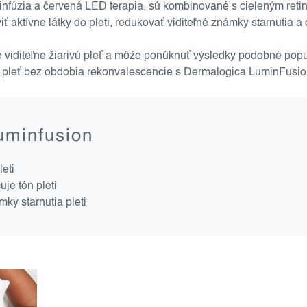
oinfúzia a červená LED terapia, sú kombinované s cieleným ret
aktívne látky do pleti, redukovať viditeľné známky starnutia a ob
e viditeľne žiarivú pleť a môže ponúknuť výsledky podobné popu
ju pleť bez obdobia rekonvalescencie s Dermalogica LuminFusio
luminfusion
eti
uje tón pleti
mky starnutia pleti