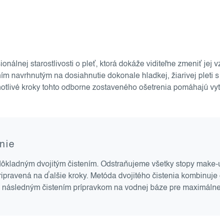
onálnej starostlivosti o pleť, ktorá dokáže viditeľne zmeniť jej
ím navrhnutým na dosiahnutie dokonale hladkej, žiarivej pleti 
notlivé kroky tohto odborne zostaveného ošetrenia pomáhajú vytv
nie
a dôkladným dvojitým čistením. Odstraňujeme všetky stopy make-
ipravená na ďalšie kroky. Metóda dvojitého čistenia kombinuje č
 s následným čistením prípravkom na vodnej báze pre maximálne 