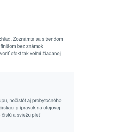
 vzhľad. Zoznámte sa s trendom
s finišom bez známok
oriť efekt tak veľmi žiadanej
upu, nečistôt aj prebytočného
istiaci prípravok na olejovej
čistú a sviežu pleť.