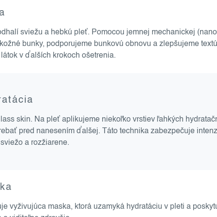
ia
á odhalí sviežu a hebkú pleť. Pomocou jemnej mechanickej (nano
kožné bunky, podporujeme bunkovú obnovu a zlepšujeme textúru 
látok v ďalších krokoch ošetrenia.
ratácia
lass skin. Na pleť aplikujeme niekoľko vrstiev ľahkých hydrata
ebať pred nanesením ďalšej. Táto technika zabezpečuje intenzí
 sviežo a rozžiarene.
ska
je vyživujúca maska, ktorá uzamyká hydratáciu v pleti a poskytuj