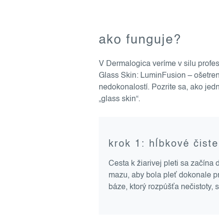
ako funguje?
V Dermalogica veríme v silu profesi
Glass Skin: LuminFusion – ošetren
nedokonalostí. Pozrite sa, ako jed
„glass skin“.
krok 1: hĺbkové čiste
Cesta k žiarivej pleti sa začín
mazu, aby bola pleť dokonale pr
báze, ktorý rozpúšťa nečistoty,