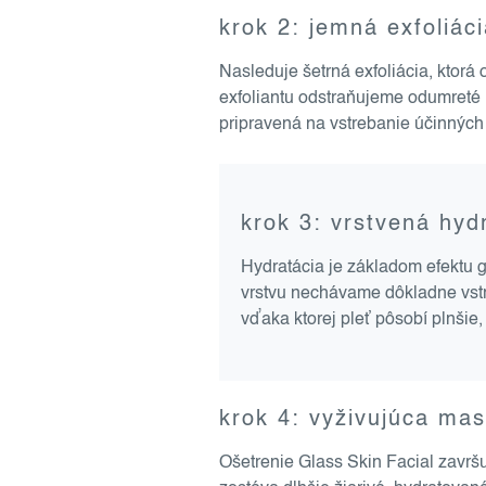
krok 2: jemná exfoliác
Nasleduje šetrná exfoliácia, ktor
exfoliantu odstraňujeme odumreté 
pripravená na vstrebanie účinných 
krok 3: vrstvená hyd
Hydratácia je základom efektu g
vrstvu nechávame dôkladne vstr
vďaka ktorej pleť pôsobí plnšie,
krok 4: vyživujúca ma
Ošetrenie Glass Skin Facial završu