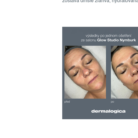
zostáva dlhšie žiarivá, hydratovaná