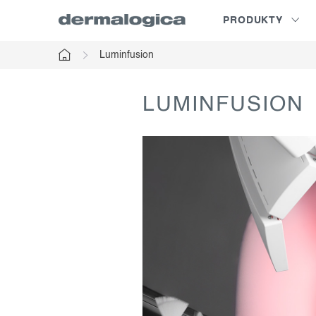
Prejsť
PRODUKTY
na
obsah
Luminfusion
Domov
LUMINFUSION