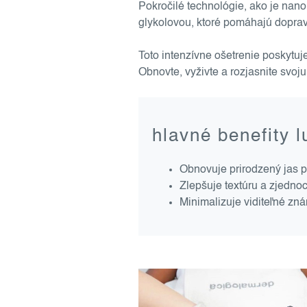
Pokročilé technológie, ako je nan
glykolovou, ktoré pomáhajú dopraviť 
Toto intenzívne ošetrenie poskytuj
Obnovte, vyživte a rozjasnite svo
hlavné benefity 
Obnovuje prirodzený jas pl
Zlepšuje textúru a zjednoc
Minimalizuje viditeľné zná