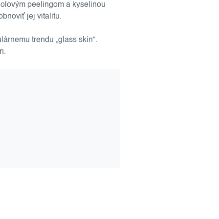
inolovým peelingom a kyselinou
noviť jej vitalitu.
lárnemu trendu „glass skin“.
n.