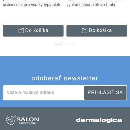
čistiaci olej pre všetky typy pleti
vyhladzujúca pleťová hmla
Do košíka
Do košíka
odoberať newsletter
PRIHLÁSIŤ SA
z
á
p