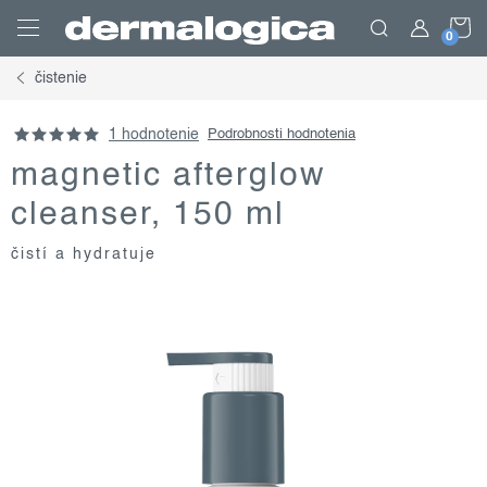
Prejsť
N
na
obsah
čistenie
K
1 hodnotenie
Podrobnosti hodnotenia
magnetic afterglow
cleanser, 150 ml
čistí a hydratuje