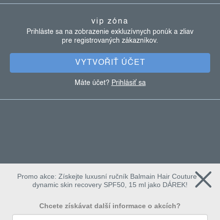
ä
vip zóna
t
Prihláste sa na zobrazenie exkluzívnych ponúk a zliav
pre registrovaných zákazníkov.
i
e
VYTVOŘIŤ ÚČET
Máte účet?
Prihlásiť sa
Promo akce: Získejte luxusní ručník Balmain Hair Couture +
dynamic skin recovery SPF50, 15 ml jako DÁREK!
Chcete získávat další informace o akcích?