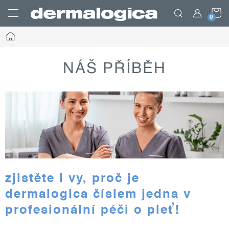
Prejsť
N
na
obsah
Domov
K
NÁŠ PŘÍBĚH
zjistěte i vy, proč je
dermalogica číslem jedna v
profesionální péči o pleť!