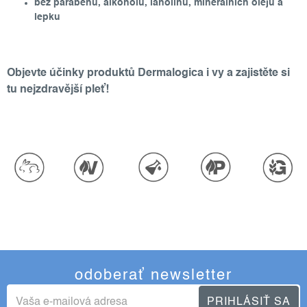
bez parabenů, alkoholu, lanolinu, minerálních olejů a
lepku
Objevte účinky produktů Dermalogica i vy a zajistěte si
tu nejzdravější pleť!
odoberať newsletter
PRIHLÁSIŤ SA