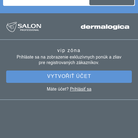
z
á
p
ä
vip zóna
t
Prihláste sa na zobrazenie exkluzívnych ponúk a zliav
pre registrovaných zákazníkov.
i
e
VYTVOŘIŤ ÚČET
Máte účet?
Prihlásiť sa