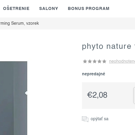
OŠETRENIE
SALONY
BONUS PROGRAM
rming Serum, vzorek
phyto nature
neohodnoten
nepredajné
€2,08
Jednotková
cena:
opýtať sa