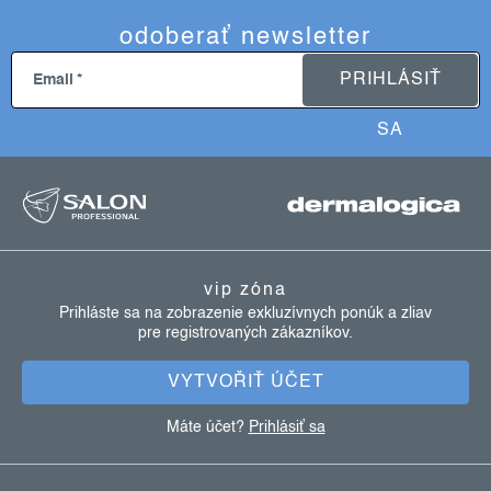
odoberať newsletter
PRIHLÁSIŤ
Email
SA
z
á
p
ä
vip zóna
t
Prihláste sa na zobrazenie exkluzívnych ponúk a zliav
pre registrovaných zákazníkov.
i
e
VYTVOŘIŤ ÚČET
Máte účet?
Prihlásiť sa