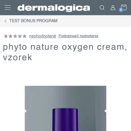
Prejsť
N
na
obsah
TEST BONUS PROGRAM
K
neohodnotené
Podrobnosti hodnotenia
phyto nature oxygen cream,
vzorek