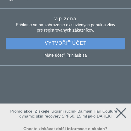
p
ä
vip zóna
t
Prihláste sa na zobrazenie exkluzívnych ponúk a zliav
pre registrovaných zákazníkov.
i
e
VYTVOŘIŤ ÚČET
Máte účet?
Prihlásiť sa
Promo akce: Získejte luxusní ručník Balmain Hair Couture +
dynamic skin recovery SPF50, 15 ml jako DÁREK!
Chcete získávat další informace o akcích?