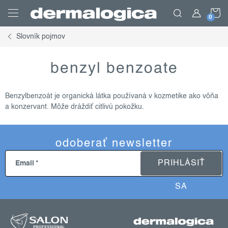
Prejsť
N
na
obsah
Slovník pojmov
K
benzyl benzoate
Benzylbenzoát je organická látka používaná v kozmetike ako vôňa
a konzervant. Môže dráždiť citlivú pokožku.
odoberať newsletter
PRIHLÁSIŤ
Email
SA
z
á