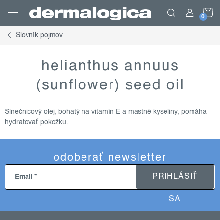
Prejsť
N
na
obsah
Slovník pojmov
K
helianthus annuus
(sunflower) seed oil
Slnečnicový olej, bohatý na vitamín E a mastné kyseliny, pomáha
hydratovať pokožku.
odoberať newsletter
PRIHLÁSIŤ
Email
SA
z