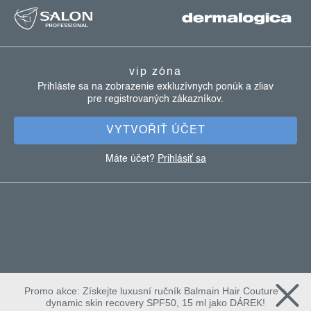
á
p
ä
vip zóna
t
Prihláste sa na zobrazenie exkluzívnych ponúk a zliav
pre registrovaných zákazníkov.
i
e
VYTVOŘIŤ ÚČET
Máte účet?
Prihlásiť sa
Promo akce: Získejte luxusní ručník Balmain Hair Couture +
dynamic skin recovery SPF50, 15 ml jako DÁREK!