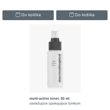
v
Do košíka
Do košíka
multi-active toner, 50 ml
osviežujúce upokojujúce tonikum