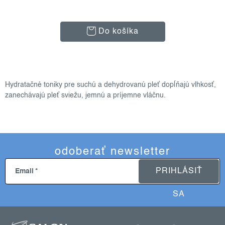
Do košíka
o
v
Hydratačné toniky pre suchú a dehydrovanú pleť dopĺňajú vlhkosť,
l
zanechávajú pleť sviežu, jemnú a príjemne vláčnu.
á
d
a
c
odoberať newsletter
i
e
PRIHLÁSIŤ
Email
p
r
SA
v
z
k