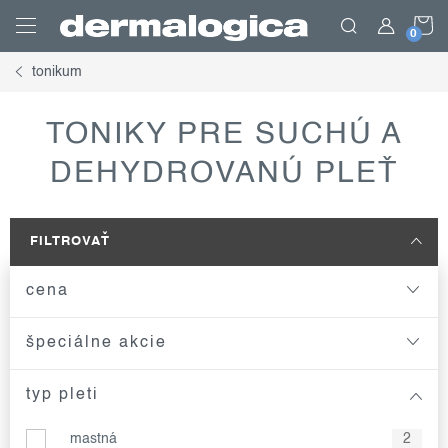
Prejsť
N
na
obsah
tonikum
K
TONIKY PRE SUCHÚ A
DEHYDROVANÚ PLEŤ
FILTROVAŤ
cena
špeciálne akcie
typ pleti
mastná
2