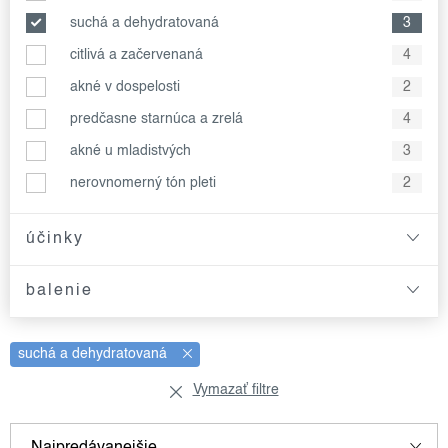
suchá a dehydratovaná
3
citlivá a začervenaná
4
akné v dospelosti
2
predčasne starnúca a zrelá
4
akné u mladistvých
3
nerovnomerný tón pleti
2
účinky
balenie
suchá a dehydratovaná
Vymazať filtre
v
r