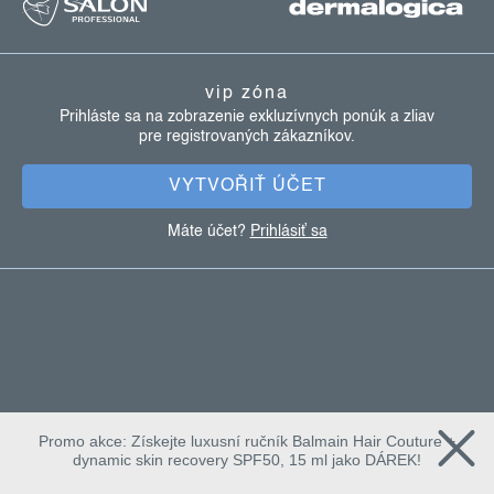
y
á
v
p
ý
ä
p
vip zóna
t
i
Prihláste sa na zobrazenie exkluzívnych ponúk a zliav
s
pre registrovaných zákazníkov.
i
u
e
VYTVOŘIŤ ÚČET
Máte účet?
Prihlásiť sa
Promo akce: Získejte luxusní ručník Balmain Hair Couture +
dynamic skin recovery SPF50, 15 ml jako DÁREK!