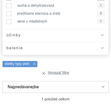
suchá a dehydratovaná
1
predčasne starnúca a zrelá
3
akné u mladistvých
1
účinky
balenie
všetky typy pleti
Vymazať filtre
v
r
Najpredávanejšie
ý
a
p
d
Najlacnejšie
1
položiek celkom
i
e