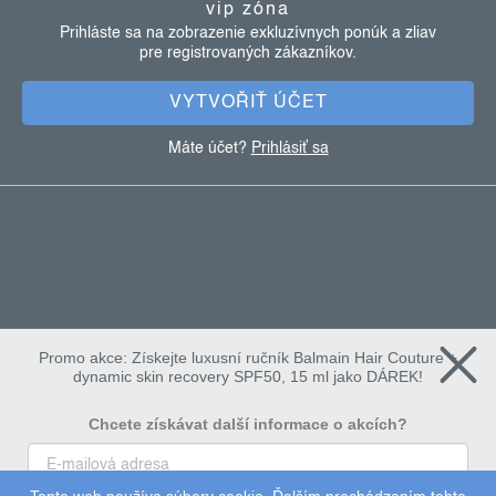
i
vip zóna
t
s
Prihláste sa na zobrazenie exkluzívnych ponúk a zliav
u
pre registrovaných zákazníkov.
i
e
VYTVOŘIŤ ÚČET
Máte účet?
Prihlásiť sa
Promo akce: Získejte luxusní ručník Balmain Hair Couture +
dynamic skin recovery SPF50, 15 ml jako DÁREK!
Chcete získávat další informace o akcích?