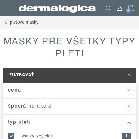
Prejsť
N
na
obsah
pleťové masky
K
MASKY PRE VŠETKY TYPY
PLETI
FILTROVAŤ
cena
špeciálne akcie
typ pleti
všetky typy pleti
1