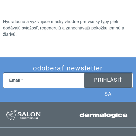
o
v
Hydratačné a vyživujúce masky vhodné pre všetky typy pleti
l
dodávajú sviežosť, regenerujú a zanechávajú pokožku jemnú a
á
žiarivú.
d
a
c
i
odoberať newsletter
e
p
PRIHLÁSIŤ
Email
r
v
SA
k
z
y
á
v
ý
p
p
ä