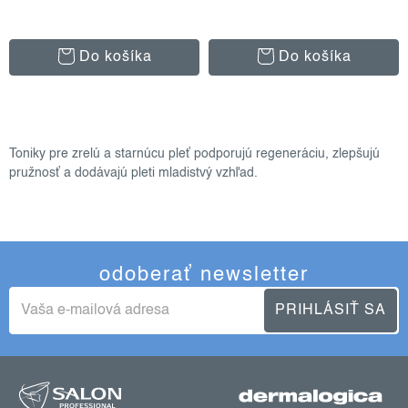
Do košíka
Do košíka
o
v
Toniky pre zrelú a starnúcu pleť podporujú regeneráciu, zlepšujú
l
pružnosť a dodávajú pleti mladistvý vzhľad.
á
d
a
c
odoberať newsletter
i
e
PRIHLÁSIŤ SA
p
r
z
v
k
á