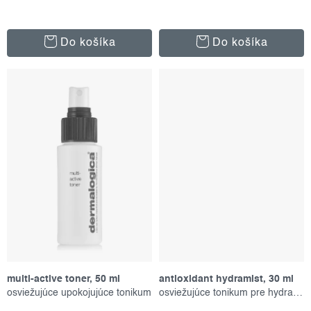
v
Do košíka
Do košíka
multi-active toner, 50 ml
antioxidant hydramist, 30 ml
osviežujúce upokojujúce tonikum
osviežujúce tonikum pre hydratáciu