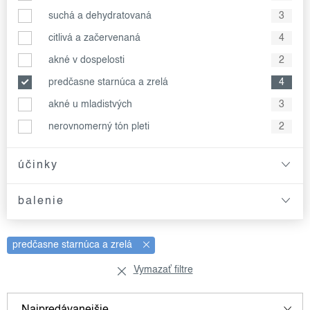
suchá a dehydratovaná
3
citlivá a začervenaná
4
akné v dospelosti
2
predčasne starnúca a zrelá
4
akné u mladistvých
3
nerovnomerný tón pleti
2
účinky
balenie
predčasne starnúca a zrelá
Vymazať filtre
v
r