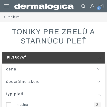
Prejsť
N
na
obsah
tonikum
K
TONIKY PRE ZRELÚ A
STARNÚCU PLEŤ
FILTROVAŤ
cena
špeciálne akcie
typ pleti
mastná
2