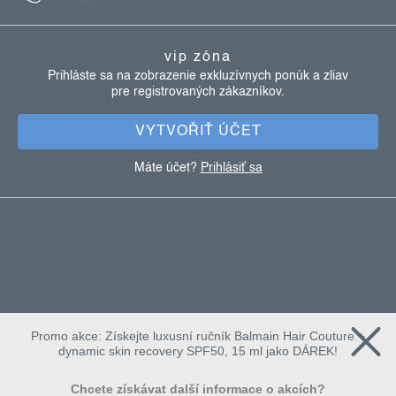
y
p
v
ä
ý
vip zóna
p
t
Prihláste sa na zobrazenie exkluzívnych ponúk a zliav
i
pre registrovaných zákazníkov.
i
s
e
u
VYTVOŘIŤ ÚČET
Máte účet?
Prihlásiť sa
Promo akce: Získejte luxusní ručník Balmain Hair Couture +
dynamic skin recovery SPF50, 15 ml jako DÁREK!
Chcete získávat další informace o akcích?