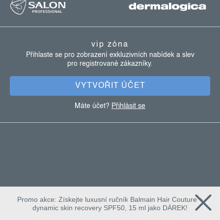
á
p
a
vip zóna
t
Přihlaste se pro zobrazení exkluzivních nabídek a slev
pro registrované zákazníky.
í
VYTVOŘIT ÚČET
Máte účet?
Přihlásit se
Promo akce: Získejte luxusní ručník Balmain Hair Couture +
dynamic skin recovery SPF50, 15 ml jako DÁREK!