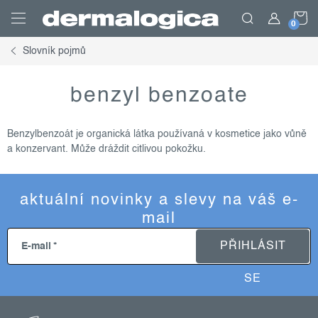
Přejít
N
na
obsah
Slovník pojmů
K
benzyl benzoate
Benzylbenzoát je organická látka používaná v kosmetice jako vůně
a konzervant. Může dráždit citlivou pokožku.
aktuální novinky a slevy na váš e-
mail
PŘIHLÁSIT
E-mail
SE
z