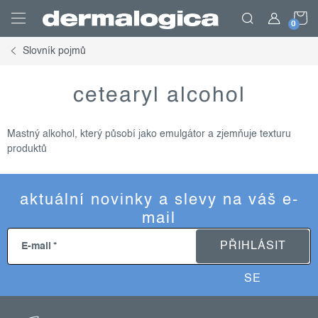
Přejít
N
na
obsah
Slovník pojmů
K
cetearyl alcohol
Mastný alkohol, který působí jako emulgátor a zjemňuje texturu
produktů
aktuální novinky a slevy na váš e-
mail
PŘIHLÁSIT
E-mail
SE
z