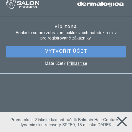
á
p
a
vip zóna
t
Přihlaste se pro zobrazení exkluzivních nabídek a slev
pro registrované zákazníky.
í
VYTVOŘIT ÚČET
Máte účet?
Přihlásit se
Promo akce: Získejte luxusní ručník Balmain Hair Couture +
dynamic skin recovery SPF50, 15 ml jako DÁREK!