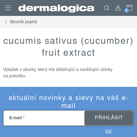
Přejít
N
na
obsah
Slovník pojmů
K
cucumis sativus (cucumber)
fruit extract
Výtažek z okurky, který má zklidňující a osvěžující účinky
na pokožku
aktuální novinky a slevy na váš e-
mail
PŘIHLÁSIT
E-mail
SE