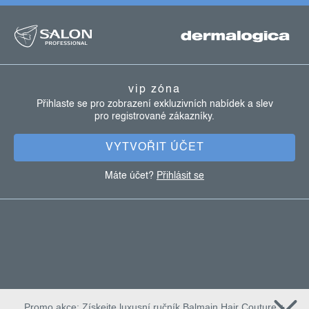
z
á
p
a
vip zóna
t
Přihlaste se pro zobrazení exkluzivních nabídek a slev
pro registrované zákazníky.
í
VYTVOŘIT ÚČET
Máte účet?
Přihlásit se
Promo akce: Získejte luxusní ručník Balmain Hair Couture +