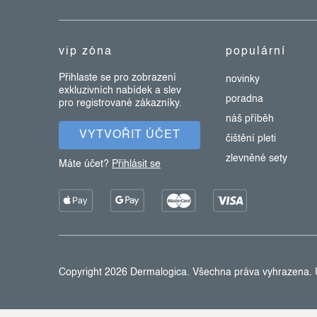
a
t
vip zóna
populární
í
Přihlaste se pro zobrazení
novinky
exkluzivních nabídek a slev
poradna
pro registrované zákazníky.
náš příběh
VYTVOŘIT ÚČET
čištění pleti
zlevněné sety
Máte účet?
Přihlásit se
Copyright 2026
Dermalogica
. Všechna práva vyhrazena.