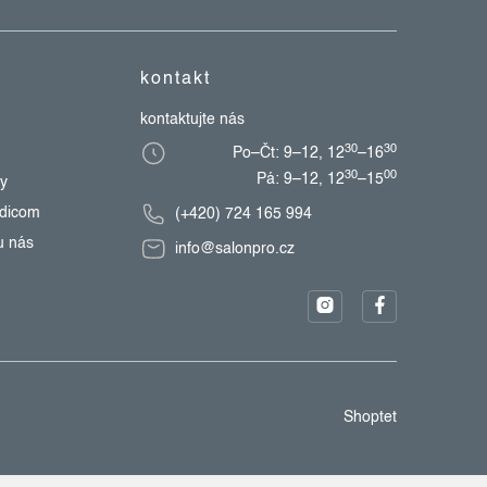
kontakt
kontaktujte nás
30
30
Po–Čt: 9–12, 12
–16
30
00
Pá: 9–12, 12
–15
zy
edicom
(+420) 724 165 994
u nás
info@salonpro.cz