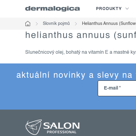
Přejít
PRODUKTY
na
obsah
Slovník pojmů
Helianthus Annuus (Sunflow
Domů
helianthus annuus (sunf
Slunečnicový olej, bohatý na vitamín E a mastné k
aktuální novinky a slevy na
E-mail
z
á
p