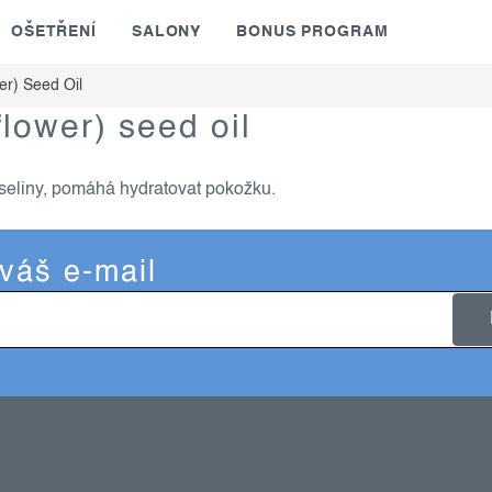
OŠETŘENÍ
SALONY
BONUS PROGRAM
er) Seed Oil
lower) seed oil
yseliny, pomáhá hydratovat pokožku.
 váš e-mail