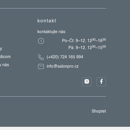
kontakt
kontaktujte nás
30
30
Po–Čt: 9–12, 12
–16
30
00
Pá: 9–12, 12
–15
zy
edicom
(+420) 724 165 994
u nás
info@salonpro.cz