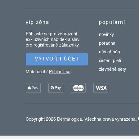
a
t
vip zóna
populární
í
Přihlaste se pro zobrazení
novinky
exkluzivních nabídek a slev
poradna
pro registrované zákazníky.
náš příběh
VYTVOŘIT ÚČET
čištění pleti
zlevněné sety
Máte účet?
Přihlásit se
Copyright 2026
Dermalogica
. Všechna práva vyhrazena.