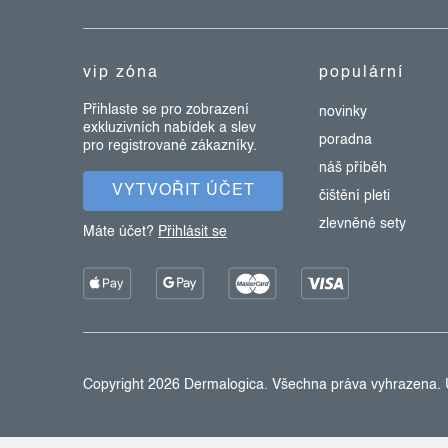
a
t
vip zóna
populární
í
Přihlaste se pro zobrazení
novinky
exkluzivních nabídek a slev
poradna
pro registrované zákazníky.
náš příběh
VYTVOŘIT ÚČET
čištění pleti
zlevněné sety
Máte účet?
Přihlásit se
Copyright 2026
Dermalogica
. Všechna práva vyhrazena.