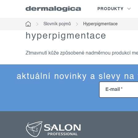
Přejít
PRODUKTY
na
obsah
Slovník pojmů
Hyperpigmentace
Domů
hyperpigmentace
Ztmavnutí kůže způsobené nadměrnou produkcí mel
aktuální novinky a slevy na
E-mail
z
á
p