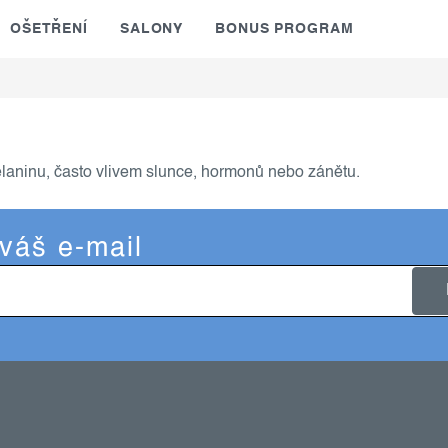
OŠETŘENÍ
SALONY
BONUS PROGRAM
aninu, často vlivem slunce, hormonů nebo zánětu.
 váš e-mail