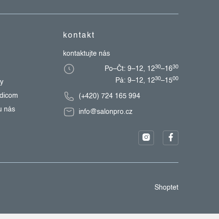
kontakt
kontaktujte nás
30
30
Po–Čt: 9–12, 12
–16
30
00
Pá: 9–12, 12
–15
zy
edicom
(+420) 724 165 994
u nás
info@salonpro.cz