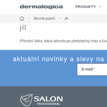
Přejít
PRODUKTY
na
obsah
Slovník pojmů
Jíl
Domů
jíl
Přírodní látka, která absorbuje přebytečný maz a či
aktuální novinky a slevy na
E-mail
z
á
p