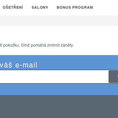
OŠETŘENÍ
SALONY
BONUS PROGRAM
stí pokožku, čímž pomáhá zmírnit záněty.
 váš e-mail