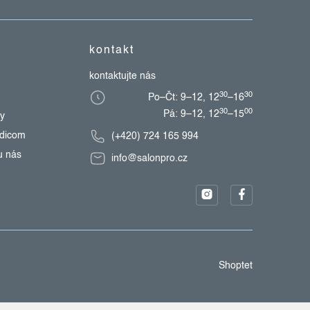
kontakt
kontaktujte nás
30
30
Po–Čt: 9–12, 12
–16
30
00
Pá: 9–12, 12
–15
zy
edicom
(+420) 724 165 994
u nás
info@salonpro.cz