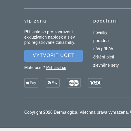
a
t
vip zóna
populární
í
Přihlaste se pro zobrazení
novinky
exkluzivních nabídek a slev
poradna
pro registrované zákazníky.
náš příběh
VYTVOŘIT ÚČET
čištění pleti
zlevněné sety
Máte účet?
Přihlásit se
Copyright 2026
Dermalogica
. Všechna práva vyhrazena.