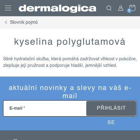
Přejít
N
na
obsah
Slovník pojmů
K
kyselina polyglutamová
Silně hydratační složka, která pomáhá zadržovat vlhkost v pokožce,
zlepšuje její pružnost a podporuje hladší, jemnější vzhled.
aktuální novinky a slevy na váš e-
mail
PŘIHLÁSIT
E-mail
SE
z