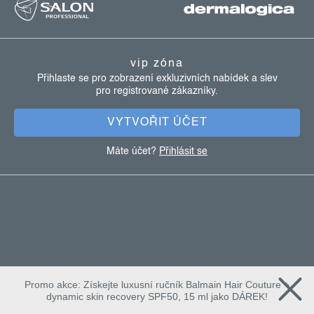
á
p
a
vip zóna
t
Přihlaste se pro zobrazení exkluzivních nabídek a slev
pro registrované zákazníky.
í
VYTVOŘIT ÚČET
Máte účet?
Přihlásit se
Promo akce: Získejte luxusní ručník Balmain Hair Couture +
dynamic skin recovery SPF50, 15 ml jako DÁREK!