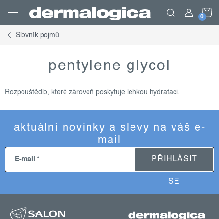
Přejít
N
na
obsah
Slovník pojmů
K
pentylene glycol
Rozpouštědlo, které zároveň poskytuje lehkou hydrataci.
aktuální novinky a slevy na váš e-
mail
PŘIHLÁSIT
E-mail
SE
z
á