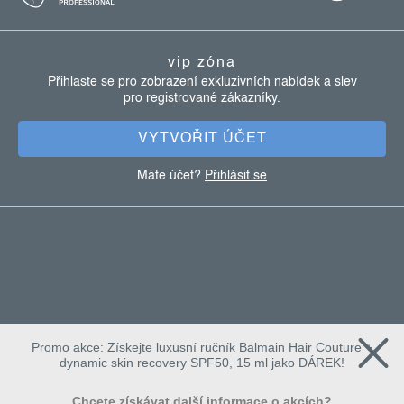
p
a
vip zóna
t
Přihlaste se pro zobrazení exkluzivních nabídek a slev
pro registrované zákazníky.
í
VYTVOŘIT ÚČET
Máte účet?
Přihlásit se
Promo akce: Získejte luxusní ručník Balmain Hair Couture +
dynamic skin recovery SPF50, 15 ml jako DÁREK!
Chcete získávat další informace o akcích?