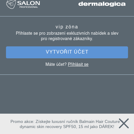
á
p
a
vip zóna
t
Přihlaste se pro zobrazení exkluzivních nabídek a slev
pro registrované zákazníky.
í
VYTVOŘIT ÚČET
Máte účet?
Přihlásit se
Promo akce: Získejte luxusní ručník Balmain Hair Couture +
dynamic skin recovery SPF50, 15 ml jako DÁREK!