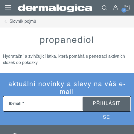
Přejít
N
na
obsah
Slovník pojmů
K
propanediol
Hydratační a zvlhčující látka, která pomáhá s penetrací aktivních
složek do pokožky.
aktuální novinky a slevy na váš e-
mail
PŘIHLÁSIT
E-mail
SE
z