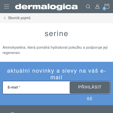
Přejít
N
na
obsah
Slovník pojmů
K
serine
Aminokyselina, která pomáhá hydratovat pokožku a podporuje její
regeneraci.
aktuální novinky a slevy na váš e-
mail
PŘIHLÁSIT
E-mail
SE
z