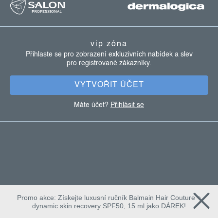
á
p
a
vip zóna
t
Přihlaste se pro zobrazení exkluzivních nabídek a slev
pro registrované zákazníky.
í
VYTVOŘIT ÚČET
Máte účet?
Přihlásit se
Promo akce: Získejte luxusní ručník Balmain Hair Couture +
dynamic skin recovery SPF50, 15 ml jako DÁREK!