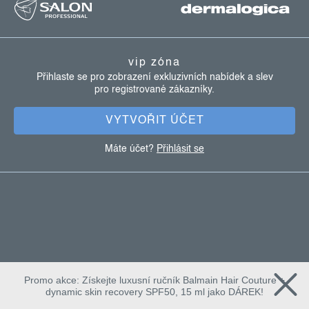
á
p
a
vip zóna
t
Přihlaste se pro zobrazení exkluzivních nabídek a slev
pro registrované zákazníky.
í
VYTVOŘIT ÚČET
Máte účet?
Přihlásit se
Promo akce: Získejte luxusní ručník Balmain Hair Couture +
dynamic skin recovery SPF50, 15 ml jako DÁREK!