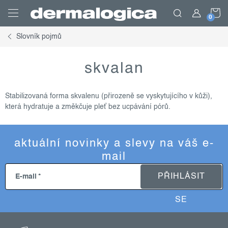
Přejít
N
na
obsah
Slovník pojmů
K
skvalan
Stabilizovaná forma skvalenu (přirozeně se vyskytujícího v kůži),
která hydratuje a změkčuje pleť bez ucpávání pórů.
aktuální novinky a slevy na váš e-
mail
PŘIHLÁSIT
E-mail
SE
z