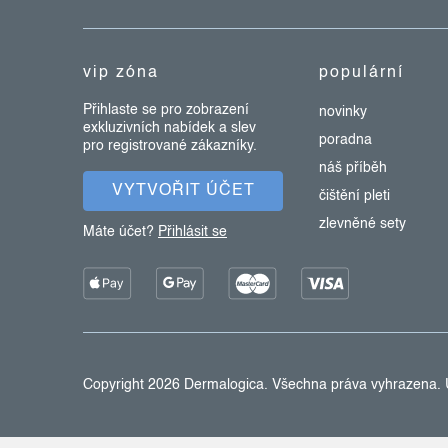
a
t
vip zóna
populární
í
Přihlaste se pro zobrazení
novinky
exkluzivních nabídek a slev
poradna
pro registrované zákazníky.
náš příběh
VYTVOŘIT ÚČET
čištění pleti
zlevněné sety
Máte účet?
Přihlásit se
Copyright 2026
Dermalogica
. Všechna práva vyhrazena.