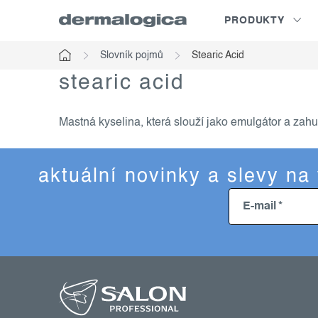
Přejít
PRODUKTY
na
obsah
Slovník pojmů
Stearic Acid
Domů
stearic acid
Mastná kyselina, která slouží jako emulgátor a zah
aktuální novinky a slevy na
E-mail
z
á
p