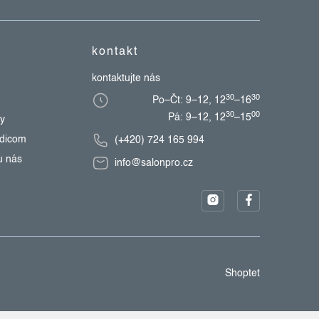
kontakt
kontaktujte nás
30
30
Po–Čt: 9–12, 12
–16
30
00
Pá: 9–12, 12
–15
zy
edicom
(+420) 724 165 994
u nás
info@salonpro.cz