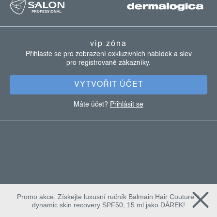
á
p
a
vip zóna
t
Přihlaste se pro zobrazení exkluzivních nabídek a slev
pro registrované zákazníky.
í
VYTVOŘIT ÚČET
Máte účet?
Přihlásit se
Promo akce: Získejte luxusní ručník Balmain Hair Couture +
dynamic skin recovery SPF50, 15 ml jako DÁREK!