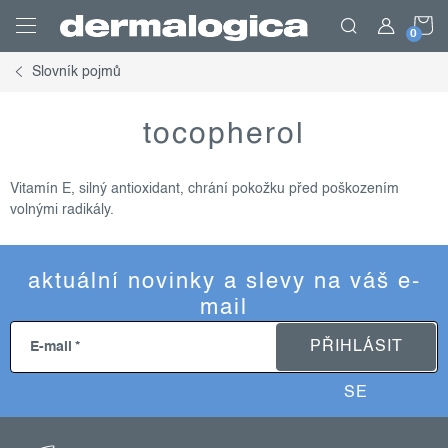
Přejít
N
na
obsah
Slovník pojmů
K
tocopherol
Vitamín E, silný antioxidant, chrání pokožku před poškozením
volnými radikály.
aktuální novinky a slevy na váš e-
mail
PŘIHLÁSIT
E-mail
SE
z