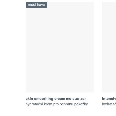
must have
skin smoothing cream moisturizer,
intensi
150 ml
hydratační krém pro ochranu pokožky
hydrata