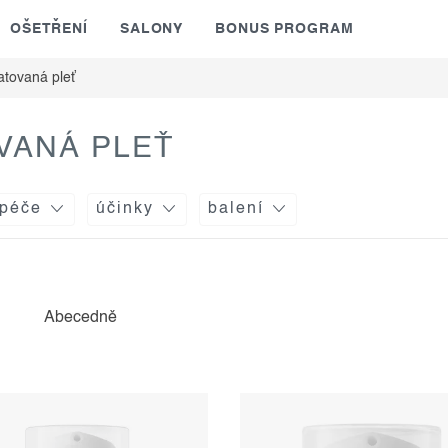
OŠETŘENÍ
SALONY
BONUS PROGRAM
atovaná pleť
VANÁ PLEŤ
 péče
účinky
balení
Abecedně