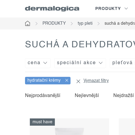
Přejít
PRODUKTY
na
obsah
PRODUKTY
typ pleti
suchá a dehydr
Domů
SUCHÁ A DEHYDRATO
cena
speciální akce
pleťová
hydratační krémy
Vymazat filtry
Nejprodávanější
Nejlevnější
Nejdražší
v
ř
ý
a
must have
p
z