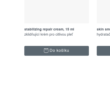
stabilizing repair cream, 15 ml
skin sm
zklidňující krém pro citlivou pleť
ml
hydrata
Do košíku