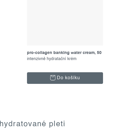
pro-collagen banking water cream, 50
ml
intenzivně hydratační krém
Do košíku
hydratované pleti