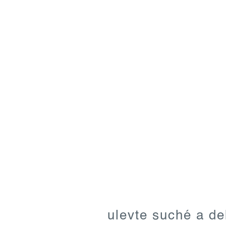
o
ulevte suché a de
v