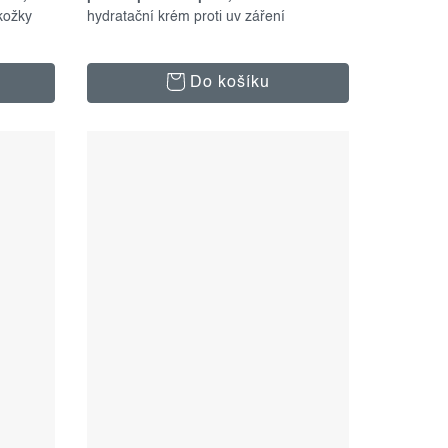
kožky
hydratační krém proti uv záření
Do košíku