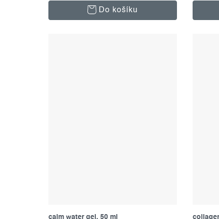
Do košíku
calm water gel, 50 ml
collage