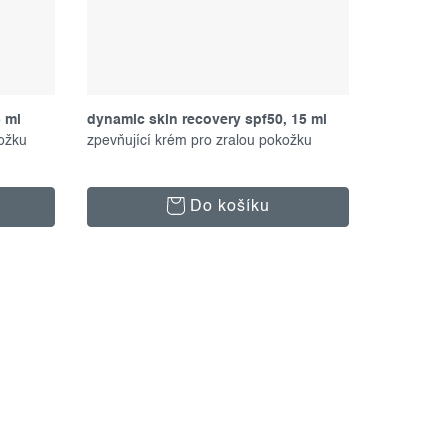
5 ml
dynamic skin recovery spf50, 15 ml
ožku
zpevňující krém pro zralou pokožku
Do košíku