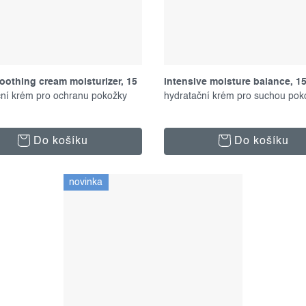
oothing cream moisturizer, 15
intensive moisture balance, 1
ční krém pro ochranu pokožky
hydratační krém pro suchou pok
Do košíku
Do košíku
novinka