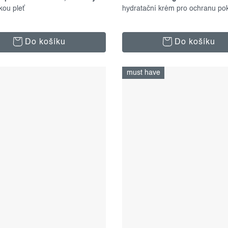
kou pleť
100 ml
hydratační krém pro ochranu po
Do košíku
Do košíku
must have