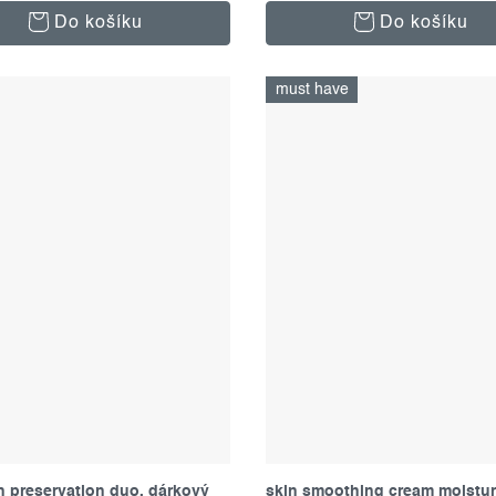
Do košíku
Do košíku
must have
n preservation duo, dárkový
skin smoothing cream moisturi