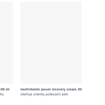
100 ml
multivitamin power recovery cream, 50
žku
ml
ošetřuje známky poškození pleti