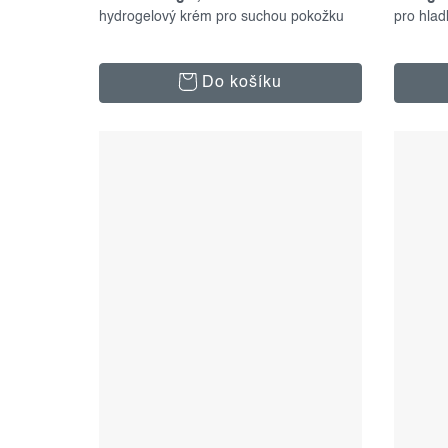
hydrogelový krém pro suchou pokožku
set
pro hlad
Do košíku