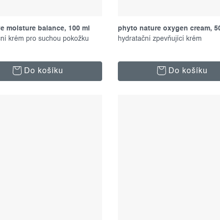
ve moisture balance, 100 ml
phyto nature oxygen cream, 5
ční krém pro suchou pokožku
hydratační zpevňující krém
Do košíku
Do košíku