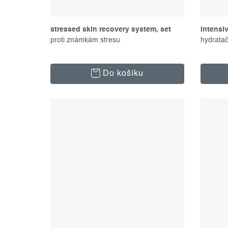
stressed skin recovery system, set
intensi
produktů
proti známkám stresu
hydrata
Do košíku