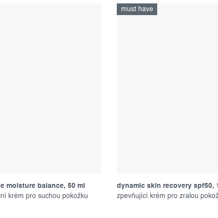
must have
ve moisture balance, 50 ml
dynamic skin recovery spf50, 
ční krém pro suchou pokožku
zpevňující krém pro zralou poko