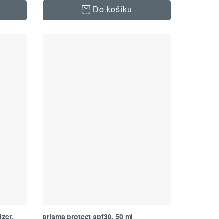
Do košíku
zer,
prisma protect spf30, 50 ml