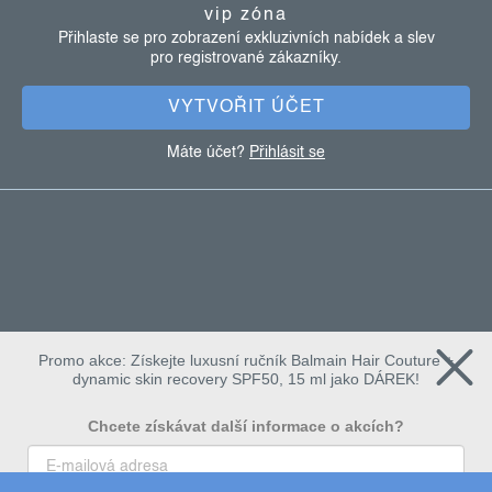
s
vip zóna
u
t
Přihlaste se pro zobrazení exkluzivních nabídek a slev
pro registrované zákazníky.
í
VYTVOŘIT ÚČET
Máte účet?
Přihlásit se
Promo akce: Získejte luxusní ručník Balmain Hair Couture +
dynamic skin recovery SPF50, 15 ml jako DÁREK!
Chcete získávat další informace o akcích?