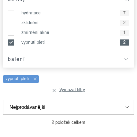
hydratace
7
zklidnění
2
zmírnění akné
1
vypnutí pleti
2
balení
vypnutí pleti
Vymazat filtry
v
ř
Nejprodávanější
ý
a
p
z
Nejlevnější
2
položek celkem
i
e