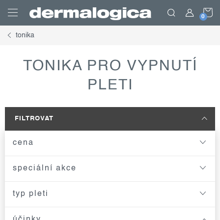
Přejít
N
na
obsah
tonika
K
TONIKA PRO VYPNUTÍ
PLETI
FILTROVAT
cena
speciální akce
typ pleti
účinky