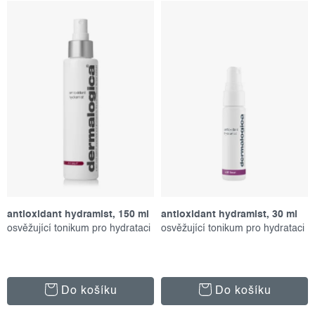
Nejdražší
s
n
p
í
Abecedně
r
p
o
r
d
o
u
d
k
u
t
k
ů
t
ů
antioxidant hydramist, 150 ml
antioxidant hydramist, 30 ml
osvěžující tonikum pro hydrataci
osvěžující tonikum pro hydrataci
Do košíku
Do košíku