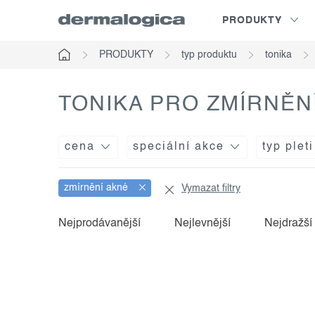
Přejít
PRODUKTY
na
obsah
PRODUKTY
typ produktu
tonika
Domů
TONIKA PRO ZMÍRNĚN
cena
speciální akce
typ pleti
zmírnění akné
Vymazat filtry
v
ř
Nejprodávanější
Nejlevnější
Nejdražší
ý
a
p
z
i
e
s
n