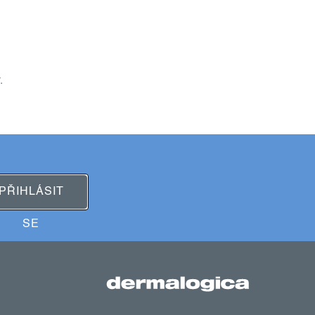
.
PŘIHLÁSIT
SE