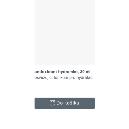
antioxidant hydramist, 30 ml
osvěžující tonikum pro hydrataci
Do košíku
o