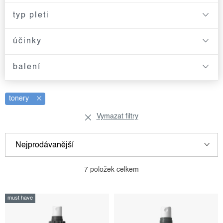
typ pleti
účinky
balení
tonery
Vymazat filtry
v
ř
Nejprodávanější
ý
a
p
z
Nejlevnější
7
položek celkem
i
e
Nejdražší
s
n
must have
p
í
Abecedně