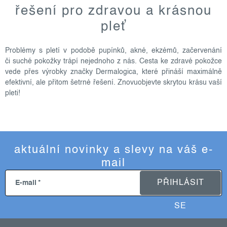
v
řešení pro zdravou a krásnou
l
pleť
á
d
Problémy s pletí v podobě pupínků, akné, ekzémů, začervenání
a
či suché pokožky trápí nejednoho z nás. Cesta ke zdravé pokožce
c
vede přes výrobky značky Dermalogica, které přináší maximálně
í
efektivní, ale přitom šetrné řešení. Znovuobjevte skrytou krásu vaší
p
pleti!
r
v
k
y
aktuální novinky a slevy na váš e-
v
mail
ý
p
PŘIHLÁSIT
E-mail
i
s
SE
u
z