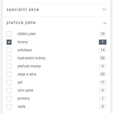
speciální akce
pleťová péče
čištění pleti
19
tonery
7
exfoliace
14
hydratační krémy
36
pleťové masky
4
oleje a séra
20
spf
11
oční péče
4
primery
1
sada
3