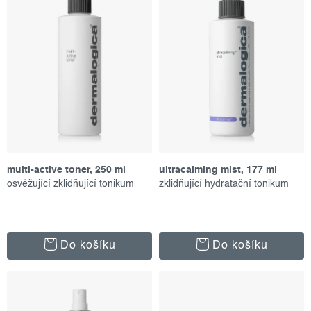
r
p
o
r
d
o
u
d
k
u
t
k
ů
t
ů
multi-active toner, 250 ml
ultracalming mist, 177 ml
osvěžující zklidňující tonikum
zklidňující hydratační tonikum
Do košíku
Do košíku