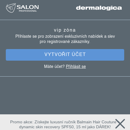
á
p
a
vip zóna
t
Přihlaste se pro zobrazení exkluzivních nabídek a slev
pro registrované zákazníky.
í
VYTVOŘIT ÚČET
Máte účet?
Přihlásit se
Promo akce: Získejte luxusní ručník Balmain Hair Couture +
dynamic skin recovery SPF50, 15 ml jako DÁREK!