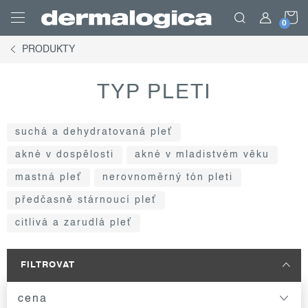
Přejít
N
na
obsah
PRODUKTY
K
TYP PLETI
suchá a dehydratovaná pleť
akné v dospělosti
akné v mladistvém věku
mastná pleť
nerovnoměrný tón pleti
předčasně stárnoucí pleť
citlivá a zarudlá pleť
FILTROVAT
cena