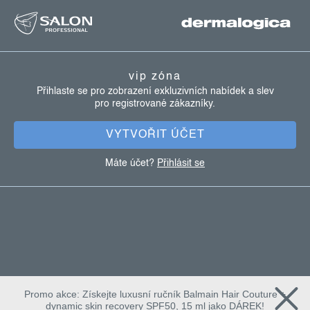
z
á
p
a
vip zóna
t
Přihlaste se pro zobrazení exkluzivních nabídek a slev
pro registrované zákazníky.
í
VYTVOŘIT ÚČET
Máte účet?
Přihlásit se
Promo akce: Získejte luxusní ručník Balmain Hair Couture +
dynamic skin recovery SPF50, 15 ml jako DÁREK!