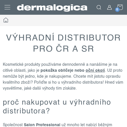
Přejít
N
na
obsah
Domů
K
VÝHRADNÍ DISTRIBUTOR
PRO ČR A SR
Kosmetické produkty používáme dennodenně a nanášíme je na
citlivé oblasti, jako je
pokožka obličeje nebo
oční okolí
. Už proto
nemůže být jedno, kde je nakupujeme. Chcete mít jistotu opravdu
kvalitního zboží? Pořiďte si ho u výhradního distributora! Hned vám
vysvětlíme, jaké další výhody tím získáte.
proč nakupovat u výhradního
distributora?
Společnost
Salon Professional
už mnoho let nabízí běžným