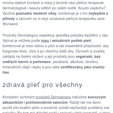
mnoha dalších frontách a milují ji (kromě nás) pleťoví terapeuté,
dermatologové i beauty editoři po celém světě. Kouzlo úspěchu?
Využívá
poznatků moderní vědy
, kombinuje je s tím
nejlepším z
přírody
a zároveň za ní stojí uznávaná pleťová terapeutka Jane
Wurwand.
Produkty Dermalogica respektují specifika pokožky každého z nás.
Vybírat je můžete podle
typu
i aktuálních potřeb pleti
,
kombinovat je mezi sebou a péči si tak maximálně přizpůsobit, aby
fungovala dnes, zítra a po všechny další dny. Zároveň si značka
zakládá na čistém složení a její produkty jsou
veganské, bez
umělých barviv a parfemace
, parabenů, alkoholu, lanolinu,
minerálních olejů i lepku a jsou také
certifikovány jako cruelty-
free
.
zdravá pleť pro všechny
Kompletní sortiment
produktů Dermalogica
nabízíme
koncovým
zákazníkům i profesionálním salonům
. Každý tak má šanci
pocítit sílu kvalitní péče a konečně vyřešit nejrůznější problémy své