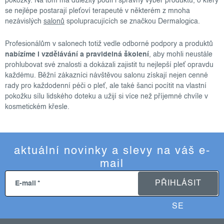
pokožky. Na tom má důležitý podíl i správný výběr produktů, o který
se nejlépe postarají pleťoví terapeuté v některém z mnoha
nezávislých
salonů
spolupracujících se značkou Dermalogica.
Profesionálům v salonech totiž vedle odborné podpory a produktů
nabízíme i vzdělávání a pravidelná školení
, aby mohli neustále
prohlubovat své znalosti a dokázali zajistit tu nejlepší pleť opravdu
každému. Běžní zákazníci návštěvou salonu získají nejen cenné
rady pro každodenní péči o pleť, ale také šanci pocítit na vlastní
pokožku sílu lidského doteku a užijí si více než příjemné chvíle v
kosmetickém křesle.
aktuální novinky a slevy na váš e-
mail
PŘIHLÁSIT
E-mail
SE