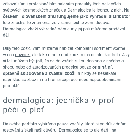
zákazníkům i profesionálním salonům produkty těch nejlepších
světových kosmetických značek a Dermalogica je jednou z nich. Na
českém i slovenském trhu fungujeme jako výhradní distributor
této značky. To znamená, že v rámci těchto zemí dodává
Dermalogica zboží výhradně nám a my jej pak můžeme prodávat
dál.
Díky této pozici vám můžeme nabízet kompletní sortiment včetně
všech
novinek
, ale také máme nad zbožím maximální kontrolu. A vy
si tak můžete být jistí, že se do vašich rukou dostane z našeho e-
shopu nebo od
autorizovaných prodejců
pouze
originální,
správně skladované a kvalitní zboží
, a nikdy se nesetkáte
například se zbožím na hranici expirace nebo napodobeninami
produktů.
dermalogica: jednička v profi
péči o pleť
Do svého portfolia vybíráme pouze značky, které si po důkladném
testování získají naši důvěru. Dermalogice se to ale daří i na