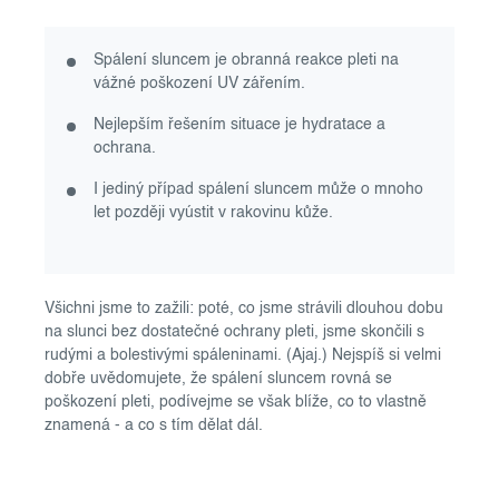
Spálení sluncem je obranná reakce pleti na
vážné poškození UV zářením.
Nejlepším řešením situace je hydratace a
ochrana.
I jediný případ spálení sluncem může o mnoho
let později vyústit v rakovinu kůže.
Všichni jsme to zažili: poté, co jsme strávili dlouhou dobu
na slunci bez dostatečné ochrany pleti, jsme skončili s
rudými a bolestivými spáleninami. (Ajaj.) Nejspíš si velmi
dobře uvědomujete, že spálení sluncem rovná se
poškození pleti, podívejme se však blíže, co to vlastně
znamená - a co s tím dělat dál.