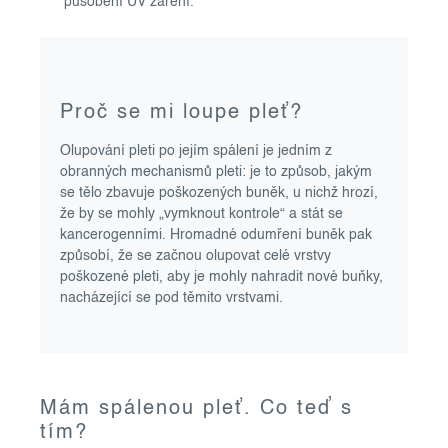
působení UV záření.
Proč se mi loupe pleť?
Olupování pleti po jejím spálení je jedním z
obranných mechanismů pleti: je to způsob, jakým
se tělo zbavuje poškozených buněk, u nichž hrozí,
že by se mohly „vymknout kontrole“ a stát se
kancerogenními. Hromadné odumření buněk pak
způsobí, že se začnou olupovat celé vrstvy
poškozené pleti, aby je mohly nahradit nové buňky,
nacházející se pod těmito vrstvami.
Mám spálenou pleť. Co teď s
tím?