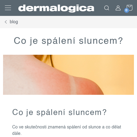
Přejít
N
na
obsah
blog
K
Co je spálení sluncem?
Co je spálení sluncem?
Co ve skutečnosti znamená spálení od slunce a co dělat
dále.