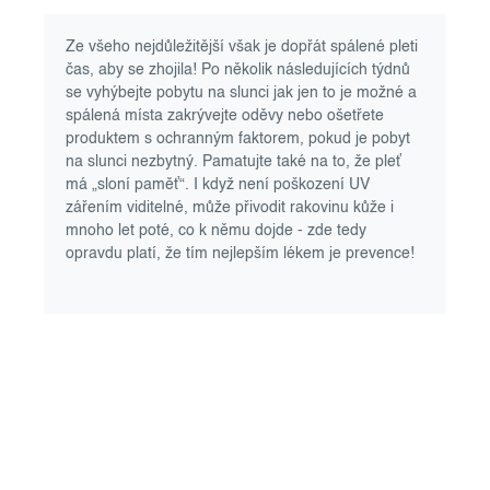
Ze všeho nejdůležitější však je dopřát spálené pleti
čas, aby se zhojila! Po několik následujících týdnů
se vyhýbejte pobytu na slunci jak jen to je možné a
spálená místa zakrývejte oděvy nebo ošetřete
produktem s ochranným faktorem, pokud je pobyt
na slunci nezbytný. Pamatujte také na to, že pleť
má „sloní paměť“. I když není poškození UV
zářením viditelné, může přivodit rakovinu kůže i
mnoho let poté, co k němu dojde - zde tedy
opravdu platí, že tím nejlepším lékem je prevence!