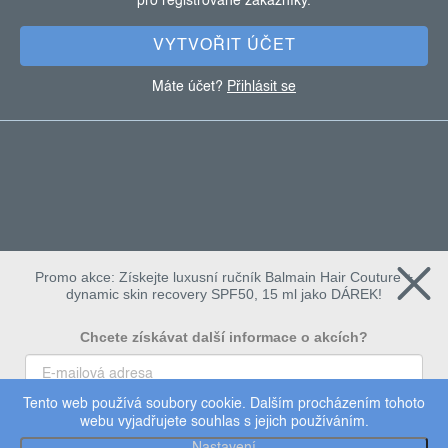
pro registrované zákazníky.
í
VYTVOŘIT ÚČET
Máte účet?
Přihlásit se
Promo akce: Získejte luxusní ručník Balmain Hair Couture +
dynamic skin recovery SPF50, 15 ml jako DÁREK!
Chcete získávat další informace o akcích?
Tento web používá soubory cookie. Dalším procházením tohoto
To chci
webu vyjadřujete souhlas s jejich používáním.
Copyright 2026
Dermalogica
. Všechna práva vyhrazena.