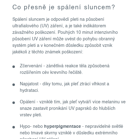
Co přesně je spálení sluncem?
Spálení sluncem je odpovědí pleti na působení
ultrafialového (UV) záření, a je také indikátorem
závažného poškození. Pouhých 10 minut intenzivního
působení UV záření může uvést do pohybu obranný
systém pleti a v konečném důsledku způsobit vznik
jakékoli z těchto známek poškození:
Zčervenání - zánětlivá reakce těla způsobená
rozšířením cév krevního řečiště.
Napjatost - díky tomu, jak pleť ztrácí vlhkost a
hydrataci.
Opálení - vzniklé tím, jak pleť vytváří více melaninu ve
snaze zastavit pronikání UV paprsků do hlubších
vrstev pleti.
Hypo- nebo
hyperpigmentace
- nepravidelné světlé
nebo tmavé skvrny vzniklé v důsledku extrémního