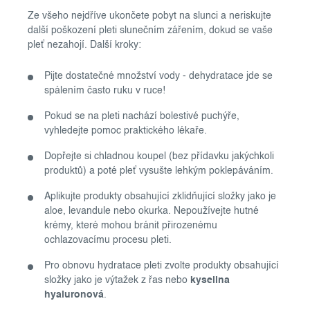
Ze všeho nejdříve ukončete pobyt na slunci a neriskujte
další poškození pleti slunečním zářením, dokud se vaše
pleť nezahojí. Další kroky:
Pijte dostatečné množství vody - dehydratace jde se
spálením často ruku v ruce!
Pokud se na pleti nachází bolestivé puchýře,
vyhledejte pomoc praktického lékaře.
Dopřejte si chladnou koupel (bez přídavku jakýchkoli
produktů) a poté pleť vysušte lehkým poklepáváním.
Aplikujte produkty obsahující zklidňující složky jako je
aloe, levandule nebo okurka. Nepoužívejte hutné
krémy, které mohou bránit přirozenému
ochlazovacímu procesu pleti.
Pro obnovu hydratace pleti zvolte produkty obsahující
složky jako je výtažek z řas nebo
kyselina
hyaluronová
.