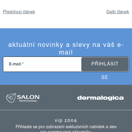
Předchozí článek
Další článek
aktuální novinky a slevy na váš e-
mail
PŘIHLÁSIT
E-mail
SE
z
á
p
a
vip zóna
t
Přihlaste se pro zobrazení exkluzivních nabídek a slev