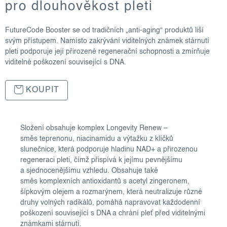
pro dlouhověkost pleti
FutureCode Booster se od tradičních „anti-aging“ produktů liší
svým přístupem. Namísto zakrývání viditelných známek stárnutí
pleti podporuje její přirozené regenerační schopnosti a zmírňuje
viditelné poškození související s DNA.
KOUPIT
Složení obsahuje komplex Longevity Renew –
směs teprenonu, niacinamidu a výtažku z klíčků
slunečnice, která podporuje hladinu NAD+ a přirozenou
regeneraci pleti, čímž přispívá k jejímu pevnějšímu
a sjednocenějšímu vzhledu. Obsahuje také
směs komplexních antioxidantů s acetyl zingeronem,
šípkovým olejem a rozmarýnem, která neutralizuje různé
druhy volných radikálů, pomáhá napravovat každodenní
poškození související s DNA a chrání pleť před viditelnými
známkami stárnutí.