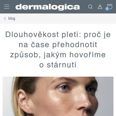
Přejít
N
na
obsah
blog
K
Dlouhověkost pleti: proč je
na čase přehodnotit
způsob, jakým hovoříme
o stárnutí