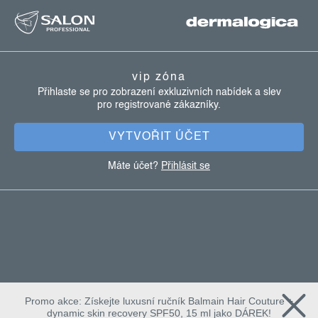
z
á
p
a
vip zóna
t
Přihlaste se pro zobrazení exkluzivních nabídek a slev
pro registrované zákazníky.
í
VYTVOŘIT ÚČET
Máte účet?
Přihlásit se
Promo akce: Získejte luxusní ručník Balmain Hair Couture +
dynamic skin recovery SPF50, 15 ml jako DÁREK!