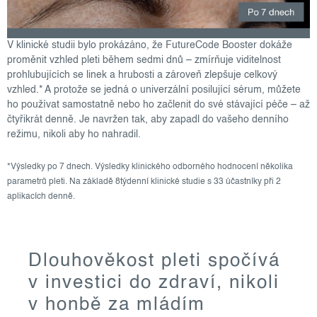
V klinické studii bylo prokázáno, že FutureCode Booster dokáže
proměnit vzhled pleti během sedmi dnů – zmírňuje viditelnost
prohlubujících se linek a hrubosti a zároveň zlepšuje celkový
vzhled.* A protože se jedná o univerzální posilující sérum, můžete
ho používat samostatně nebo ho začlenit do své stávající péče – až
čtyřikrát denně. Je navržen tak, aby zapadl do vašeho denního
režimu, nikoli aby ho nahradil.
*Výsledky po 7 dnech. Výsledky klinického odborného hodnocení několika
parametrů pleti. Na základě 8týdenní klinické studie s 33 účastníky při 2
aplikacích denně.
Dlouhověkost pleti spočívá
v investici do zdraví, nikoli
v honbě za mládím