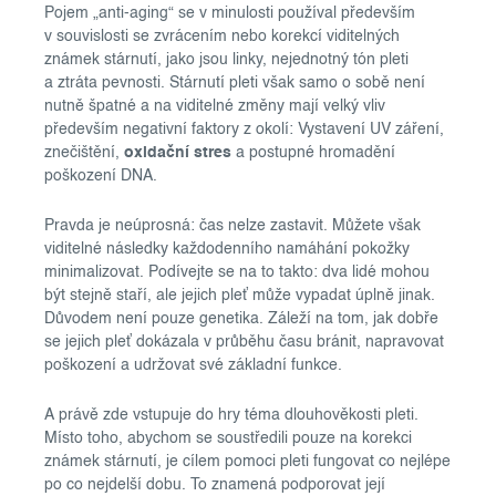
Pojem „anti-aging“ se v minulosti používal především
v souvislosti se zvrácením nebo korekcí viditelných
známek stárnutí, jako jsou linky, nejednotný tón pleti
a ztráta pevnosti. Stárnutí pleti však samo o sobě není
nutně špatné a na viditelné změny mají velký vliv
především negativní faktory z okolí: Vystavení UV záření,
znečištění,
oxidační stres
a postupné hromadění
poškození DNA.
Pravda je neúprosná: čas nelze zastavit. Můžete však
viditelné následky každodenního namáhání pokožky
minimalizovat. Podívejte se na to takto: dva lidé mohou
být stejně staří, ale jejich pleť může vypadat úplně jinak.
Důvodem není pouze genetika. Záleží na tom, jak dobře
se jejich pleť dokázala v průběhu času bránit, napravovat
poškození a udržovat své základní funkce.
A právě zde vstupuje do hry téma dlouhověkosti pleti.
Místo toho, abychom se soustředili pouze na korekci
známek stárnutí, je cílem pomoci pleti fungovat co nejlépe
po co nejdelší dobu. To znamená podporovat její