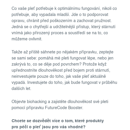
Co vaše pleť potřebuje k optimálnímu fungování, nikoli co
potřebuje, aby vypadala mladší. Jde o to podporovat
opravu, chránit před poškozením a zachovat pružnost.
Jedná se o chytřejší a udržitelnější přístup, který stárnutí
vnímá jako přirozený proces a soustředí se na to, co
můžeme ovlivnit.
Takže až příště sáhnete po nějakém přípravku, zeptejte
se sami sebe: pomáhá mé pleti fungovat lépe, nebo jen
zakrývá to, co se děje pod povrchem? Protože když
upřednostníte dlouhověkost před bojem proti stárnutí,
neinvestujete pouze do toho, jak vaše pleť aktuálně
vypadá. Investujete do toho, jak bude fungovat v průběhu
dalších let.
Objevte biohacking a zajistěte dlouhověkost své pleti
pomocí přípravku FutureCode Booster.
Chcete se dozvědět více o tom, které produkty
pro péči o pleť jsou pro vás vhodné?