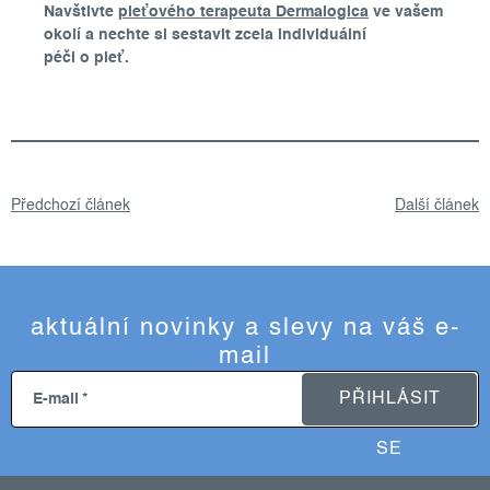
Navštivte
pleťového terapeuta Dermalogica
ve vašem
okolí a nechte si sestavit zcela individuální
péči o pleť.
Předchozí článek
Další článek
aktuální novinky a slevy na váš e-
mail
PŘIHLÁSIT
E-mail
SE