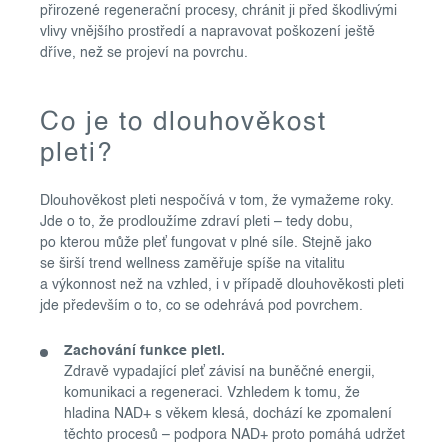
přirozené regenerační procesy, chránit ji před škodlivými
vlivy vnějšího prostředí a napravovat poškození ještě
dříve, než se projeví na povrchu.
Co je to dlouhověkost
pleti?
Dlouhověkost pleti nespočívá v tom, že vymažeme roky.
Jde o to, že prodloužíme zdraví pleti – tedy dobu,
po kterou může pleť fungovat v plné síle. Stejně jako
se širší trend wellness zaměřuje spíše na vitalitu
a výkonnost než na vzhled, i v případě dlouhověkosti pleti
jde především o to, co se odehrává pod povrchem.
Zachování funkce pleti.
Zdravě vypadající pleť závisí na buněčné energii,
komunikaci a regeneraci. Vzhledem k tomu, že
hladina NAD+ s věkem klesá, dochází ke zpomalení
těchto procesů – podpora NAD+ proto pomáhá udržet