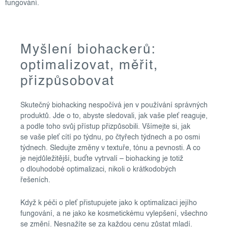
fungování.
Myšlení biohackerů:
optimalizovat, měřit,
přizpůsobovat
Skutečný biohacking nespočívá jen v používání správných
produktů. Jde o to, abyste sledovali, jak vaše pleť reaguje,
a podle toho svůj přístup přizpůsobili. Všímejte si, jak
se vaše pleť cítí po týdnu, po čtyřech týdnech a po osmi
týdnech. Sledujte změny v textuře, tónu a pevnosti. A co
je nejdůležitější, buďte vytrvalí – biohacking je totiž
o dlouhodobé optimalizaci, nikoli o krátkodobých
řešeních.
Když k péči o pleť přistupujete jako k optimalizaci jejího
fungování, a ne jako ke kosmetickému vylepšení, všechno
se změní. Nesnažíte se za každou cenu zůstat mladí.