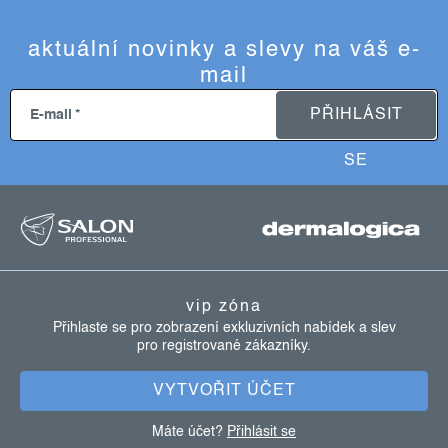
aktuální novinky a slevy na váš e-
mail
PŘIHLÁSIT
E-mail
SE
z
á
p
a
vip zóna
t
Přihlaste se pro zobrazení exkluzivních nabídek a slev
pro registrované zákazníky.
í
VYTVOŘIT ÚČET
Máte účet?
Přihlásit se