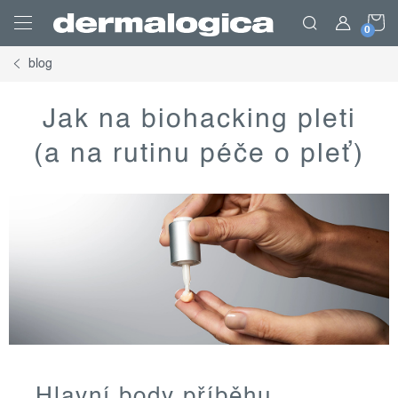
Přejít
N
na
obsah
blog
K
Jak na biohacking pleti
(a na rutinu péče o pleť)
Hlavní body příběhu