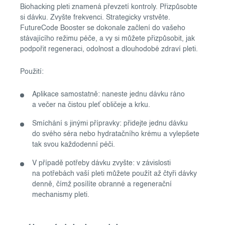
Biohacking pleti znamená převzetí kontroly. Přizpůsobte
si dávku. Zvyšte frekvenci. Strategicky vrstvěte.
FutureCode Booster se dokonale začlení do vašeho
stávajícího režimu péče, a vy si můžete přizpůsobit, jak
podpořit regeneraci, odolnost a dlouhodobé zdraví pleti.
Použití:
Aplikace samostatně: naneste jednu dávku ráno
a večer na čistou pleť obličeje a krku.
Smíchání s jinými přípravky: přidejte jednu dávku
do svého séra nebo hydratačního krému a vylepšete
tak svou každodenní péči.
V případě potřeby dávku zvyšte: v závislosti
na potřebách vaší pleti můžete použít až čtyři dávky
denně, čímž posílíte obranné a regenerační
mechanismy pleti.