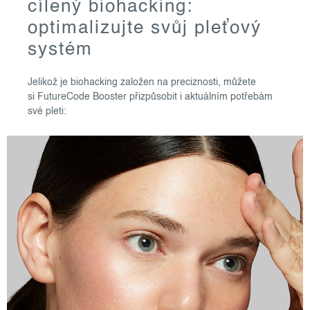
cílený biohacking:
optimalizujte svůj pleťový
systém
Jelikož je biohacking založen na preciznosti, můžete
si FutureCode Booster přizpůsobit i aktuálním potřebám
své pleti: