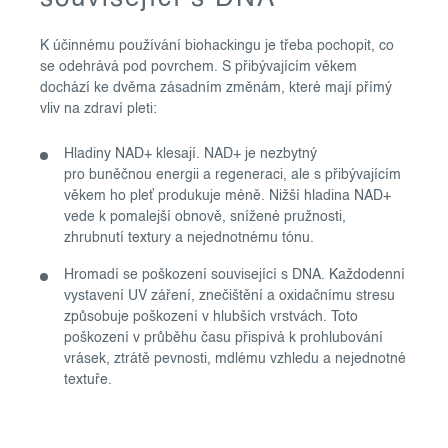
K účinnému používání biohackingu je třeba pochopit, co
se odehrává pod povrchem. S přibývajícím věkem
dochází ke dvěma zásadním změnám, které mají přímý
vliv na zdraví pleti:
Hladiny NAD+ klesají. NAD+ je nezbytný
pro buněčnou energii a regeneraci, ale s přibývajícím
věkem ho pleť produkuje méně. Nižší hladina NAD+
vede k pomalejší obnově, snížené pružnosti,
zhrubnutí textury a nejednotnému tónu.
Hromadí se poškození související s DNA. Každodenní
vystavení UV záření, znečištění a oxidačnímu stresu
způsobuje poškození v hlubších vrstvách. Toto
poškození v průběhu času přispívá k prohlubování
vrásek, ztrátě pevnosti, mdlému vzhledu a nejednotné
textuře.