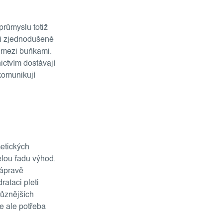
průmyslu totiž
si zjednodušeně
mezi buňkami.
nictvím dostávají
komunikují
metických
elou řadu výhod.
nápravě
rataci pleti
různějších
Je ale potřeba