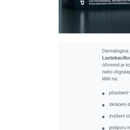
Dermalogica 
Lactobacillu
účinnost je 
nebo oligopep
těšit na:
působení 
zkrácení 
zvýšení ú
podporu h