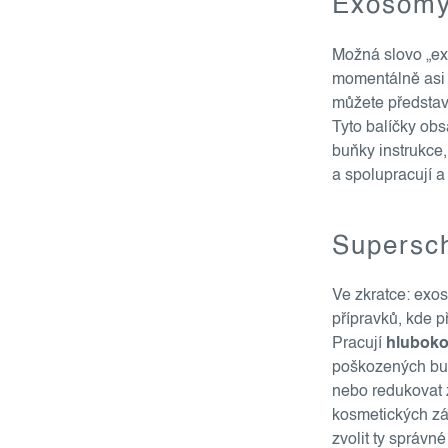
Exosomy:
Možná slovo „ex
momentálně asi 
můžete představi
Tyto balíčky obsa
buňky instrukce
a spolupracují a
Supersc
Ve zkratce: ex
přípravků, kde 
Pracují
hluboko 
poškozených b
nebo redukovat 
kosmetických zá
zvolit ty správ