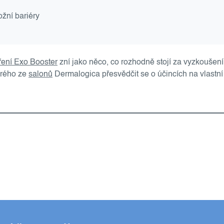
ožní bariéry
ření Exo Booster
zní jako něco, co rozhodně stojí za vyzkoušení
erého ze
salonů
Dermalogica přesvědčit se o účincích na vlastní 