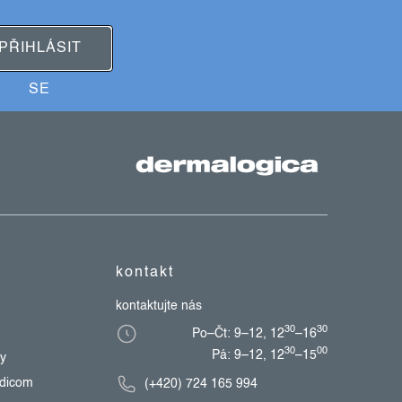
PŘIHLÁSIT
SE
kontakt
kontaktujte nás
30
30
Po–Čt: 9–12, 12
–16
30
00
Pá: 9–12, 12
–15
zy
edicom
(+420) 724 165 994