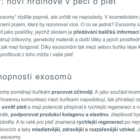
 noví hrdinové v péči o pleť
osomy” slyšíte poprvé, ale určitě ne naposledy. V kosmetickém 
není pojem, který by rezonoval více. O co se jedná? Exosomy 
t jako poslíčky, jejichž úkolem je
předávání balíčků informací
hují bílkoviny, genetický materiál a další látky a jejich prostřed
, jak mají fungovat. Díky exosomům tak mezi sebou buňky lépe 
 profitovat z toho může i vaše pleť.
hopnosti exosomů
osomy pomáhají buňkám
pracovat účinněji
. A jako součást kos
přirozenou komunikaci mezi buňkami napodobují, tak přinášejí c
uvnitř pleti
a mají potenciál přispívat k rychlejší regeneraci a 
uněk,
podporovat produkci kolagenu a elastinu
, zlepšovat hyd
záněty. A to celé pro pleť znamená
rychlejší regeneraci
po nej
krocích a taky
mladistvější, zdravější a rozzářenější vzhled
. 
né exosomy.