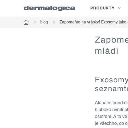
Přejít
PRODUKTY
na
obsah
blog
Zapomeňte na vrásky! Exosomy jako e
Domů
Zapomeň
mládí
Exosomy 
seznamt
Aktuální trend č
hluboko uvnitř p
ošetření. A to v
je všechno, co 