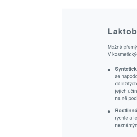
Laktob
Možná přemýšl
V kosmetick
Syntetic
se napodo
důležitých
jejich úči
na ně pod
Rostlinn
rychle a l
neznámým 