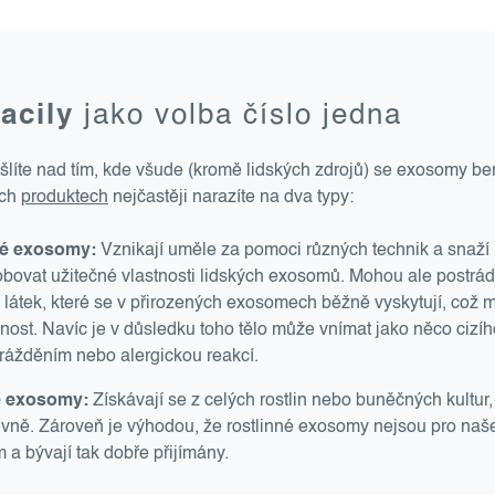
acily
jako volba číslo jedna
íte nad tím, kde všude (kromě lidských zdrojů) se exosomy be
ých
produktech
nejčastěji narazíte na dva typy:
ké exosomy:
Vznikají uměle za pomoci různých technik a snaží
bovat užitečné vlastnosti lidských exosomů. Mohou ale postrád
 látek, které se v přirozených exosomech běžně vyskytují, což 
nnost. Navíc je v důsledku toho tělo může vnímat jako něco cizí
rážděním nebo alergickou reakcí.
é exosomy:
Získávají se z celých rostlin nebo buněčných kultur
evně. Zároveň je výhodou, že rostlinné exosomy nejsou pro naše
a bývají tak dobře přijímány.