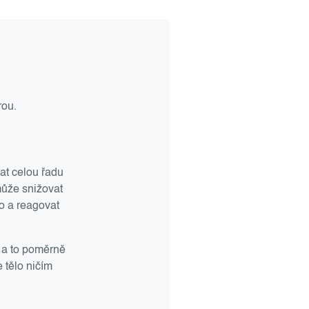
rou.
at celou řadu
může snižovat
ho a reagovat
, a to poměrně
 tělo ničím