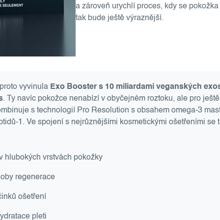
a zároveň urychlí proces, kdy se pokožka
tak bude ještě výraznější.
proto vyvinula
Exo Booster s 10 miliardami veganských ex
s
. Ty navíc pokožce nenabízí v obyčejném roztoku, ale pro ještě
kombinuje s technologií Pro Resolution s obsahem omega-3 mas
tidů-1. Ve spojení s nejrůznějšími kosmetickými ošetřeními se 
v hlubokých vrstvách pokožky
doby regenerace
činků ošetření
ydratace pleti