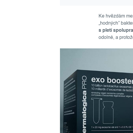
Ke hvězdám mez
„hodných” bakter
s pletí spolupr
odolné, a protož