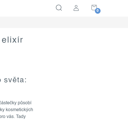
NÁKUPNÍ
KOŠÍK
elixír
 světa:
 částečky působí
inky kosmetických
 pro vás. Tady