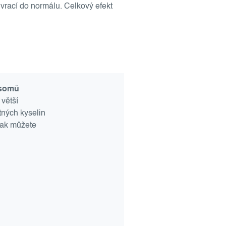
 vrací do normálu. Celkový efekt
osomů
 větší
tných kyselin
tak můžete