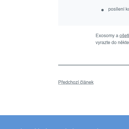
posílení k
Exosomy a
ošet
vyrazte do někt
Předchozí článek