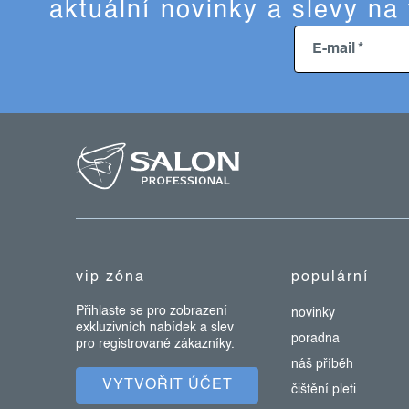
aktuální novinky a slevy na
E-mail
z
á
p
a
t
í
vip zóna
populární
Přihlaste se pro zobrazení
novinky
exkluzivních nabídek a slev
poradna
pro registrované zákazníky.
náš příběh
VYTVOŘIT ÚČET
čištění pleti