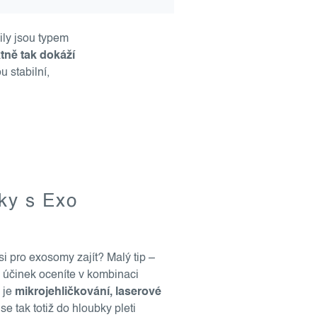
ily jsou typem
tně tak dokáží
u stabilní,
dky s Exo
 pro exosomy zajít? Malý tip –
ich účinek oceníte v kombinaci
 je
mikrojehličkování
, laserové
se tak totiž do hloubky pleti