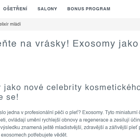
OŠETŘENÍ
SALONY
BONUS PROGRAM
lixír mládí
te na vrásky! Exosomy jako 
jako nové celebrity kosmetického
e se!
íslo jedna v profesionální péči o pleť? Exosomy. Tyto miniaturní
leti, ovládají umění rychlejší obnovy a regenerace a zesilují úč
e výsledku znamená ještě mladistvější, zdravější a zářivější pleť
o exosomech potřebujete vědět.