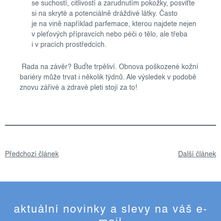
se suchostí, citlivostí a zarudnutím pokožky, posviťte
si na skryté a potenciálně dráždivé látky. Často
je na vině například parfemace, kterou najdete nejen
v pleťových přípravcích nebo péči o tělo, ale třeba
i v pracích prostředcích.
Rada na závěr? Buďte trpěliví. Obnova poškozené kožní
bariéry může trvat i několik týdnů. Ale výsledek v podobě
znovu zářivé a zdravé pleti stojí za to!
Předchozí článek
Další článek
aktuální novinky a slevy na váš e-