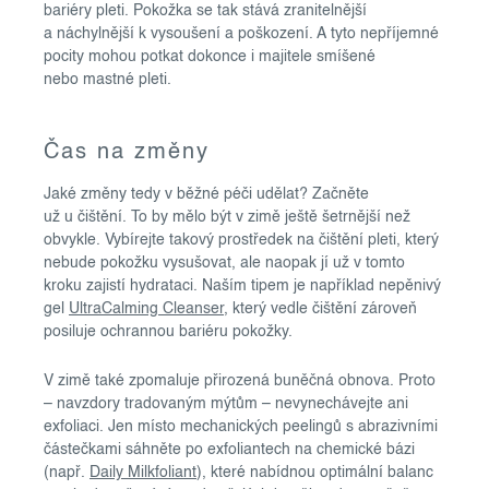
bariéry pleti. Pokožka se tak stává zranitelnější
a náchylnější k vysoušení a poškození. A tyto nepříjemné
pocity mohou potkat dokonce i majitele smíšené
nebo mastné pleti.
Čas na změny
Jaké změny tedy v běžné péči udělat? Začněte
už u čištění. To by mělo být v zimě ještě šetrnější než
obvykle. Vybírejte takový prostředek na čištění pleti, který
nebude pokožku vysušovat, ale naopak jí už v tomto
kroku zajistí hydrataci. Naším tipem je například nepěnivý
gel
UltraCalming Cleanser
, který vedle čištění zároveň
posiluje ochrannou bariéru pokožky.
V zimě také zpomaluje přirozená buněčná obnova. Proto
– navzdory tradovaným mýtům – nevynechávejte ani
exfoliaci. Jen místo mechanických peelingů s abrazivními
částečkami sáhněte po exfoliantech na chemické bázi
(např.
Daily Milkfoliant
), které nabídnou optimální balanc