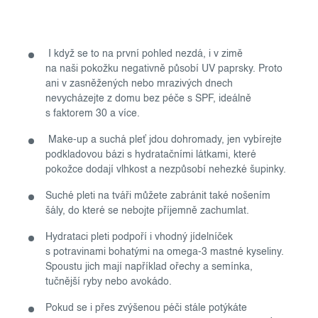
I když se to na první pohled nezdá, i v zimě
na naši pokožku negativně působí UV paprsky. Proto
ani v zasněžených nebo mrazivých dnech
nevycházejte z domu bez péče s SPF, ideálně
s faktorem 30 a více.
Make-up a suchá pleť jdou dohromady, jen vybírejte
podkladovou bázi s hydratačními látkami, které
pokožce dodají vlhkost a nezpůsobí nehezké šupinky.
Suché pleti na tváři můžete zabránit také nošením
šály, do které se nebojte příjemně zachumlat.
Hydrataci pleti podpoří i vhodný jídelníček
s potravinami bohatými na omega-3 mastné kyseliny.
Spoustu jich mají například ořechy a semínka,
tučnější ryby nebo avokádo.
Pokud se i přes zvýšenou péči stále potýkáte