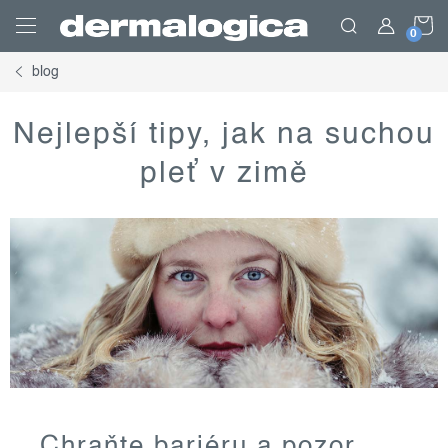
Přejít
N
na
obsah
blog
K
Nejlepší tipy, jak na suchou
pleť v zimě
Chraňte bariéru a pozor