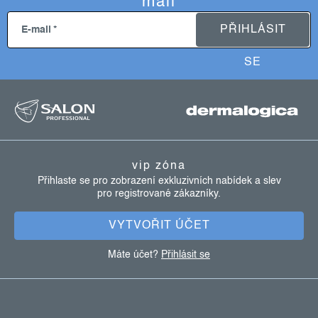
mail
PŘIHLÁSIT
E-mail
SE
z
á
p
a
vip zóna
t
Přihlaste se pro zobrazení exkluzivních nabídek a slev
pro registrované zákazníky.
í
VYTVOŘIT ÚČET
Máte účet?
Přihlásit se