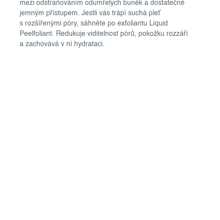
mezi odstraňováním odumřelých buněk a dostatečně
jemným přístupem. Jestli vás trápí suchá pleť
s rozšířenými póry, sáhněte po exfoliantu Liquid
Peelfoliant. Redukuje viditelnost pórů, pokožku rozzáří
a zachovává v ní hydrataci.