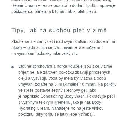
Repair Cream
– ten se postará o dodání lipidů, napravuje
poškozenou bariéru a k tomu nabízí pleti úlevu.
Tipy, jak na suchou pleť v zimě
Zkuste se ale zamyslet i nad svými dalšími každodenními
rituály – řada z nich se tváří nevinně, ale může mít
na vysoušení pokožky také velký vliv.
Dlouhé sprchování a horké koupele jsou sice v zimě
příjemné, ale zároveň pokožku zbavují přirozených
olejů a vysušují. Voda by měla být vlažná a dobu
umývání zkraťte na 5, maximálně 10 minut. Na poličku
ve sprše postavte šetrný sprchový gel, jako
je například
Conditioning Body Wash
. Pokračujte péčí
s výživným tělovým krémem, jako je náš
Body
Hydrating Cream
. Nanášejte ho na ještě vlhkou
pokožku, díky tomu se látky lépe vstřebají.