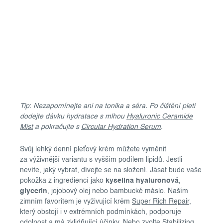
Tip
:
Nezapomínejte ani na tonika a séra. Po čištění pleti
dodejte dávku hydratace s mlhou
Hyaluronic Ceramide
Mist
a pokračujte s
Circular Hydration Serum
.
Svůj lehký denní pleťový krém můžete vyměnit
za výživnější variantu s vyšším podílem lipidů. Jestli
nevíte, jaký vybrat, dívejte se na složení. Jásat bude vaše
pokožka z ingrediencí jako
kyselina hyaluronová
,
glycerin
, jojobový olej nebo bambucké máslo. Naším
zimním favoritem je vyživující krém
Super Rich Repair
,
který obstojí i v extrémních podmínkách, podporuje
odolnost a má zklidňující účinky. Nebo zvolte
Stabilizing