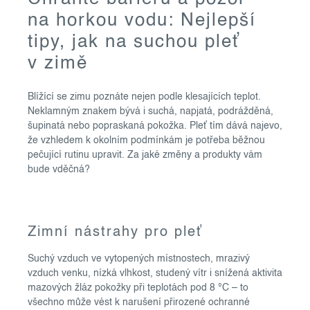
na horkou vodu: Nejlepší
tipy, jak na suchou pleť
v zimě
Blížící se zimu poznáte nejen podle klesajících teplot.
Neklamným znakem bývá i suchá, napjatá, podrážděná,
šupinatá nebo popraskaná pokožka. Pleť tím dává najevo,
že vzhledem k okolním podmínkám je potřeba běžnou
pečující rutinu upravit. Za jaké změny a produkty vám
bude vděčná?
Zimní nástrahy pro pleť
Suchý vzduch ve vytopených místnostech, mrazivý
vzduch venku, nízká vlhkost, studený vítr i snížená aktivita
mazových žláz pokožky při teplotách pod 8 °C – to
všechno může vést k narušení přirozené ochranné