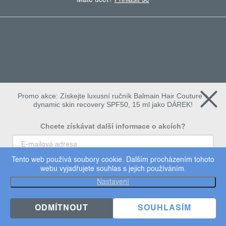
Máte účet?
Přihlásit se
Promo akce: Získejte luxusní ručník Balmain Hair Couture +
dynamic skin recovery SPF50, 15 ml jako DÁREK!
Chcete získávat další informace o akcích?
Tento web používá soubory cookie. Dalším procházením tohoto
To chci
webu vyjadřujete souhlas s jejich používáním.
Copyright 2026
Dermalogica
. Všechna práva vyhrazena.
Nastavení
Upravit nastavení cookies
×
Užijte si 15% slevu
ODMÍTNOUT
SOUHLASÍM