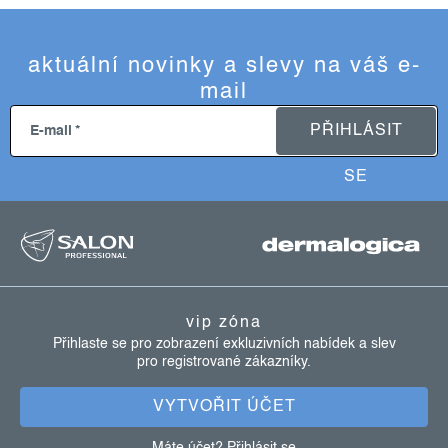
aktuální novinky a slevy na váš e-
mail
PŘIHLÁSIT
E-mail
SE
z
á
p
a
vip zóna
t
Přihlaste se pro zobrazení exkluzivních nabídek a slev
pro registrované zákazníky.
í
VYTVOŘIT ÚČET