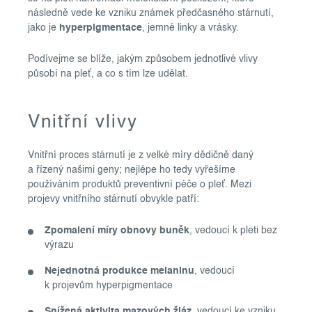
následně vede ke vzniku známek předčasného stárnutí,
jako je
hyperpigmentace
, jemné linky a vrásky.
Podívejme se blíže, jakým způsobem jednotlivé vlivy
působí na pleť, a co s tím lze udělat.
Vnitřní vlivy
Vnitřní proces stárnutí je z velké míry dědičně daný
a řízený našimi geny; nejlépe ho tedy vyřešíme
používáním produktů preventivní péče o pleť. Mezi
projevy vnitřního stárnutí obvykle patří:
Zpomalení míry obnovy buněk
, vedoucí k pleti bez
výrazu
Nejednotná produkce melaninu
, vedoucí
k projevům hyperpigmentace
Snížená aktivita mazových žláz
, vedoucí ke vzniku