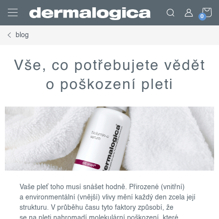
Přejít
N
na
obsah
blog
K
Vše, co potřebujete vědět
o poškození pleti
Vaše pleť toho musí snášet hodně. Přirozené (vnitřní)
a environmentální (vnější) vlivy mění každý den zcela její
strukturu. V průběhu času tyto faktory způsobí, že
se na pleti nahromadí molekulární poškození, které