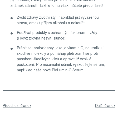
pigmentaci, vrásky, ztrátu pružnosti a vznik dalších
známek stárnutí. Takhle tomu však můžete předcházet!
Zvolit zdravý životní styl, například jíst vyváženou
stravu, omezit příjem alkoholu a nekouřit.
Používat produkty s ochranným faktorem – vždy.
(I když zrovna nesvítí slunce!)
Bránit se: antioxidanty, jako je vitamín C, neutralizují
škodlivé molekuly a pomáhají pleti bránit se proti
působení škodlivých vlivů a opravit již vzniklé
poškození. Pro maximální účinek vyzkoušejte sérum,
například naše nové
BioLumin-C Serum
!
Předchozí článek
Další článek