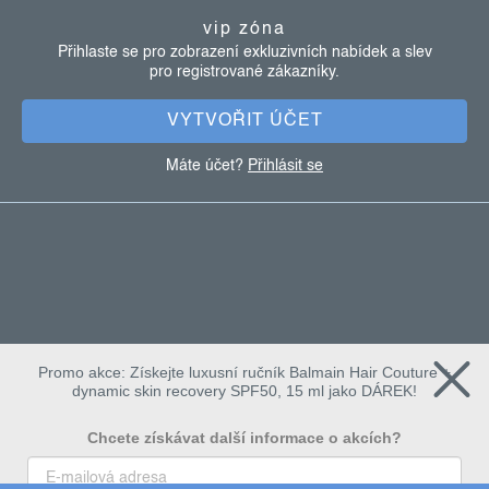
a
vip zóna
t
Přihlaste se pro zobrazení exkluzivních nabídek a slev
pro registrované zákazníky.
í
VYTVOŘIT ÚČET
Máte účet?
Přihlásit se
Promo akce: Získejte luxusní ručník Balmain Hair Couture +
dynamic skin recovery SPF50, 15 ml jako DÁREK!
Chcete získávat další informace o akcích?