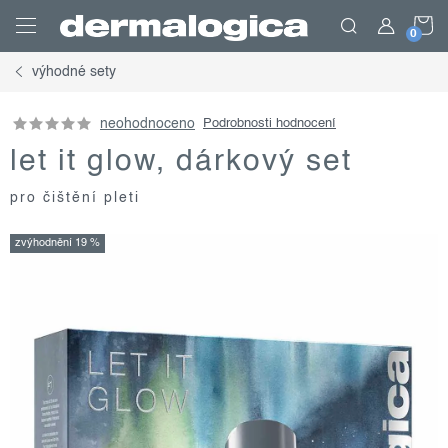
Přejít
N
na
obsah
výhodné sety
K
neohodnoceno
Podrobnosti hodnocení
let it glow, dárkový set
pro čištění pleti
zvýhodnění 19 %