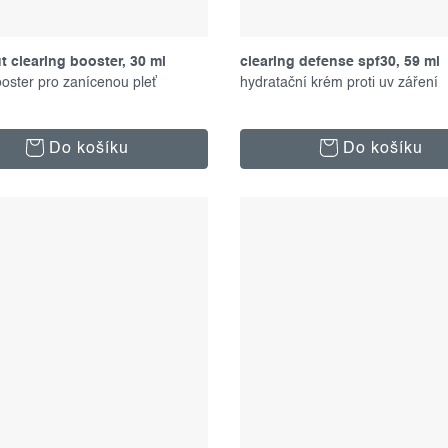
t clearing booster, 30 ml
clearing defense spf30, 59 ml
booster pro zanícenou pleť
hydratační krém proti uv záření
Do košíku
Do košíku