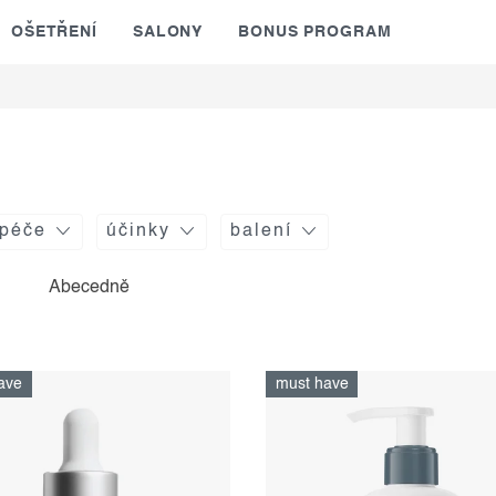
OŠETŘENÍ
SALONY
BONUS PROGRAM
 péče
účinky
balení
Abecedně
ave
must have