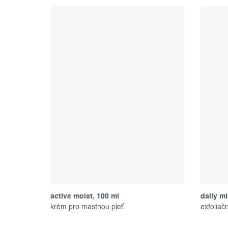
active moist, 100 ml
daily mi
krém pro mastnou pleť
exfoliač