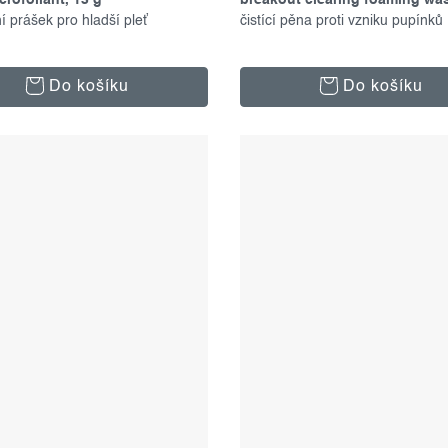
crofoliant, 13 g
breakout clearing foaming wa
ní prášek pro hladší pleť
ml
čistící pěna proti vzniku pupínků
Do košíku
Do košíku