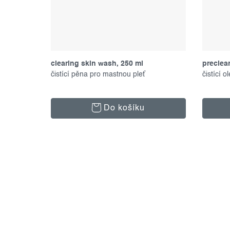
clearing skin wash, 250 ml
preclea
čistící pěna pro mastnou pleť
čistící o
Do košíku
o
v
l
s
á
t