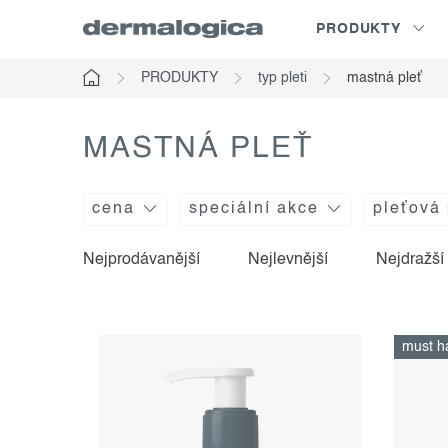
Přejít
PRODUKTY
na
obsah
PRODUKTY
typ pleti
mastná pleť
Domů
MASTNÁ PLEŤ
cena
speciální akce
pleťová
Nejprodávanější
Nejlevnější
Nejdražší
v
ř
ý
a
must h
p
z
i
e
s
n