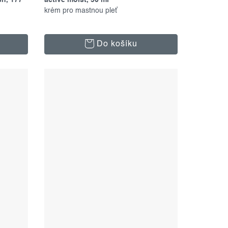
sh, 177
active moist, 50 ml
krém pro mastnou pleť
Do košíku