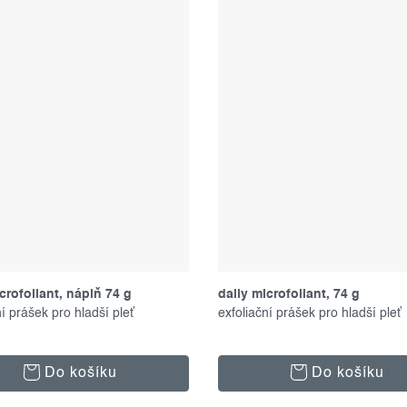
crofoliant, náplň 74 g
daily microfoliant, 74 g
ní prášek pro hladší pleť
exfoliační prášek pro hladší pleť
Do košíku
Do košíku