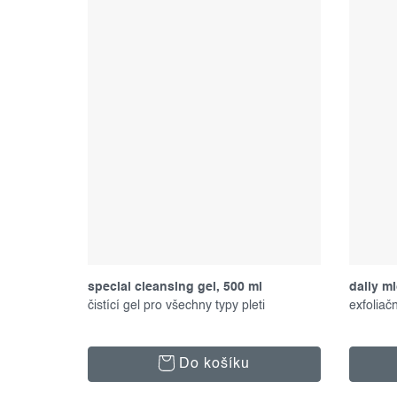
special cleansing gel, 500 ml
daily mi
čistící gel pro všechny typy pleti
exfoliač
Do košíku