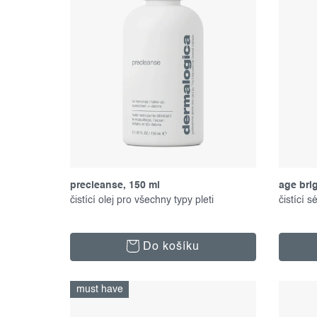
p
í
r
p
o
r
d
o
u
d
k
u
t
k
ů
t
ů
precleanse, 150 ml
age bri
čistící olej pro všechny typy pleti
čistící 
Do košíku
must have