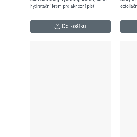
skin soothing hydrating lotion, 59 ml
daily mi
hydratační krém pro aknózní pleť
exfoliač
Do košíku