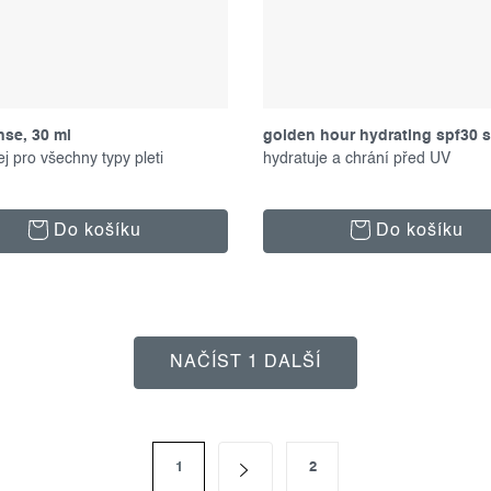
nse, 30 ml
golden hour hydrating spf30 s
lej pro všechny typy pleti
g
hydratuje a chrání před UV
Do košíku
Do košíku
NAČÍST 1 DALŠÍ
1
2