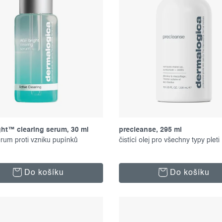
ght™ clearing serum, 30 ml
precleanse, 295 ml
sérum proti vzniku pupínků
čistící olej pro všechny typy pleti
Do košíku
Do košíku