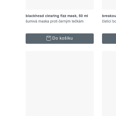
blackhead clearing fizz mask, 50 ml
breakou
šumivá maska proti černým tečkám
čistící 
Do košíku