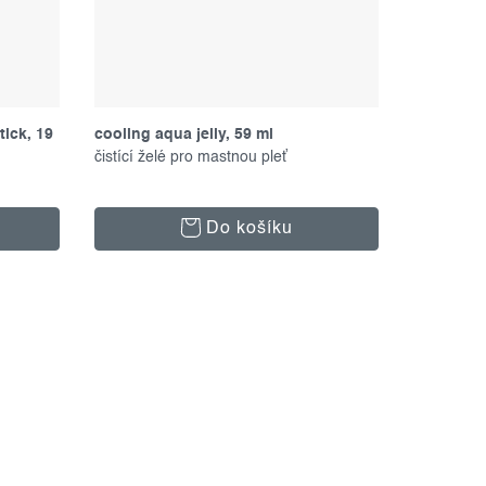
tick, 19
cooling aqua jelly, 59 ml
čistící želé pro mastnou pleť
Do košíku