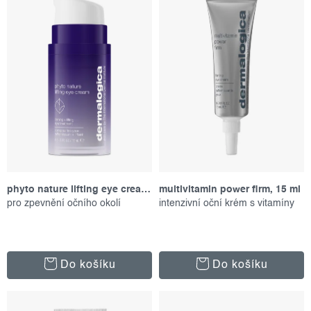
p
í
Abecedně
r
p
o
r
d
o
u
d
k
u
t
k
ů
t
ů
phyto nature lifting eye cream, 15 ml
multivitamin power firm, 15 ml
pro zpevnění očního okolí
intenzivní oční krém s vitamíny
Do košíku
Do košíku