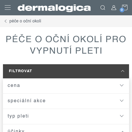
Přejít
N
na
obsah
péče o oční okolí
K
PÉČE O OČNÍ OKOLÍ PRO
VYPNUTÍ PLETI
FILTROVAT
cena
speciální akce
typ pleti
účinky