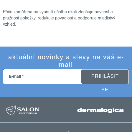
o
v
Péče zaměřená na vypnutí očního okolí zlepšuje pevnost a
l
pružnost pokožky, redukuje povadlost a podporuje mladistvý
á
vzhled.
d
a
c
í
aktuální novinky a slevy na váš e-
p
mail
r
v
PŘIHLÁSIT
E-mail
k
y
SE
v
z
ý
p
á
i
p
s
a
u