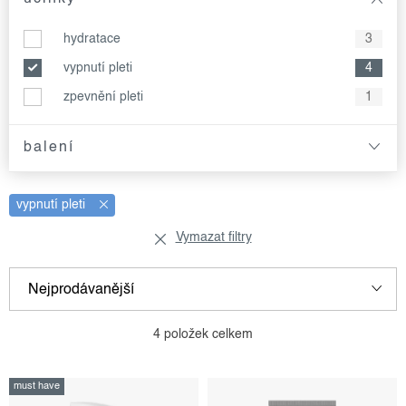
hydratace
3
vypnutí pleti
4
zpevnění pleti
1
balení
vypnutí pleti
Vymazat filtry
v
ř
Nejprodávanější
ý
a
p
z
Nejlevnější
4
položek celkem
i
e
Nejdražší
s
n
must have