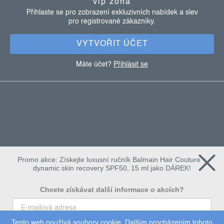
vip zóna
t
Přihlaste se pro zobrazení exkluzivních nabídek a slev
pro registrované zákazníky.
í
VYTVOŘIT ÚČET
Máte účet?
Přihlásit se
Promo akce: Získejte luxusní ručník Balmain Hair Couture +
dynamic skin recovery SPF50, 15 ml jako DÁREK!
Chcete získávat další informace o akcích?
Tento web používá soubory cookie. Dalším procházením tohoto