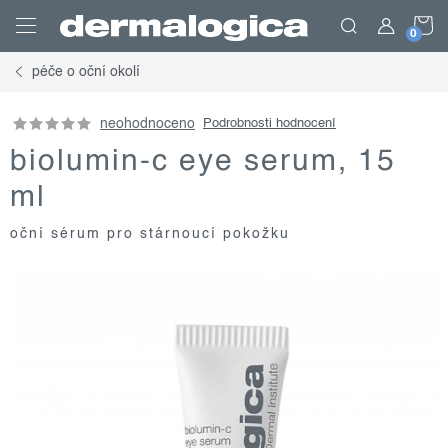
Přejít
N
na
obsah
péče o oční okolí
K
neohodnoceno
Podrobnosti hodnocení
biolumin-c eye serum, 15
ml
oční sérum pro stárnoucí pokožku