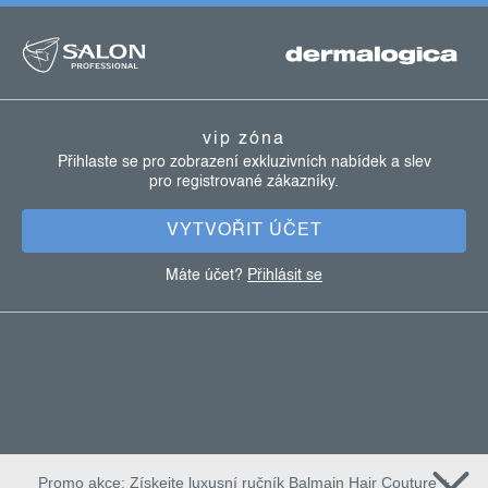
z
á
p
a
vip zóna
t
Přihlaste se pro zobrazení exkluzivních nabídek a slev
pro registrované zákazníky.
í
VYTVOŘIT ÚČET
Máte účet?
Přihlásit se
Promo akce: Získejte luxusní ručník Balmain Hair Couture +