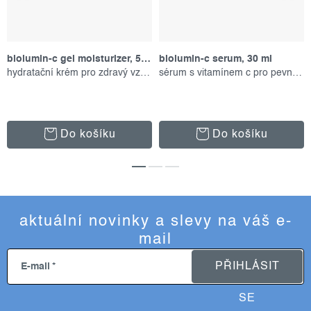
biolumin-c gel moisturizer, 50 ml
biolumin-c serum, 30 ml
hydratační krém pro zdravý vzhled
sérum s vitamínem c pro pevnou pleť
Do košíku
Do košíku
aktuální novinky a slevy na váš e-
mail
PŘIHLÁSIT
E-mail
SE