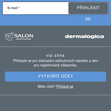
PŘIHLÁSIT
E-mail
SE
z
á
p
vip zóna
a
Přihlaste se pro zobrazení exkluzivních nabídek a slev
pro registrované zákazníky.
t
í
VYTVOŘIT ÚČET
Máte účet?
Přihlásit se