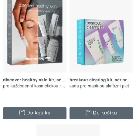
Abecedně
s
n
p
í
r
p
o
r
d
o
u
d
k
u
t
k
ů
t
discover healthy skin kit, set produktů
breakout clearing kit, set produktů
pro každodenní kosmetickou rutinu
sada pro mastnou aknózní pleť
ů
Do košíku
Do košíku