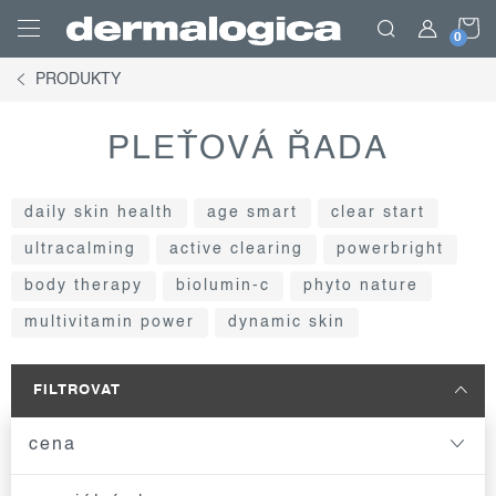
Přejít
N
na
obsah
PRODUKTY
K
PLEŤOVÁ ŘADA
daily skin health
age smart
clear start
ultracalming
active clearing
powerbright
body therapy
biolumin-c
phyto nature
multivitamin power
dynamic skin
FILTROVAT
cena