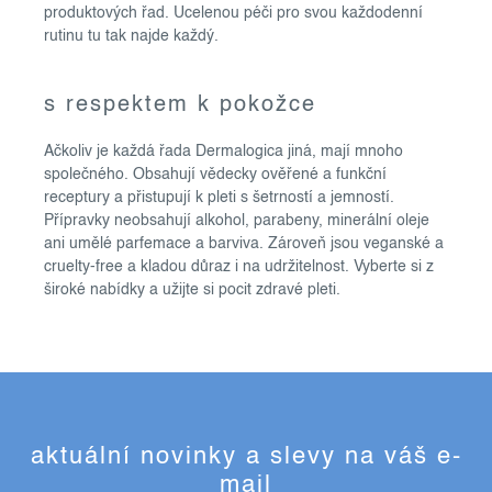
s
produktových řad. Ucelenou péči pro svou každodenní
u
rutinu tu tak najde každý.
s respektem k pokožce
Ačkoliv je každá řada Dermalogica jiná, mají mnoho
společného. Obsahují vědecky ověřené a funkční
receptury a přistupují k pleti s šetrností a jemností.
Přípravky neobsahují alkohol, parabeny, minerální oleje
ani umělé parfemace a barviva. Zároveň jsou veganské a
cruelty-free a kladou důraz i na udržitelnost. Vyberte si z
široké nabídky a užijte si pocit zdravé pleti.
aktuální novinky a slevy na váš e-
mail