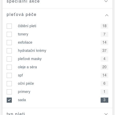
speciální akce
pleťová péče
čištění pleti
18
tonery
7
exfoliace
14
hydratační krémy
37
pleťové masky
4
oleje a séra
20
spf
14
oční péče
6
primery
1
sada
3
typ pleti