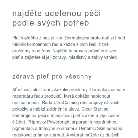
o
najděte ucelenou péči
v
podle svých potřeb
l
á
Pleť každého z nás je jiná. Dermalogica proto nabízí hned
d
několik kompletních řad a každá z nich řeší různé
a
problémy a potřeby. Najděte tu pravou právě pro svou
c
pleť a zajistěte si její zdravý, mladistvý a zářivý vzhled.
í
p
zdravá pleť pro všechny
r
v
Ať už vaši pleť trápí jakékoliv problémy, Dermalogica má v
k
repertoáru řadu produktů, která dokáže nabídnout
y
optimální péči. Řada UltraCalming řeší projevy citlivosti
v
pokožky a nabízí zklidnění a úlevu. Clear Start se
ý
zaměřuje na péči o mladistvou pleť s akné a její účinné
čištění. Přípravky Powerbright si poradí s nejednotnou
p
pigmentací a tmavými skvrnami a Dynamic Skin pomáhá
i
redukovat známky stárnutí. A vybírat můžete i z dalších