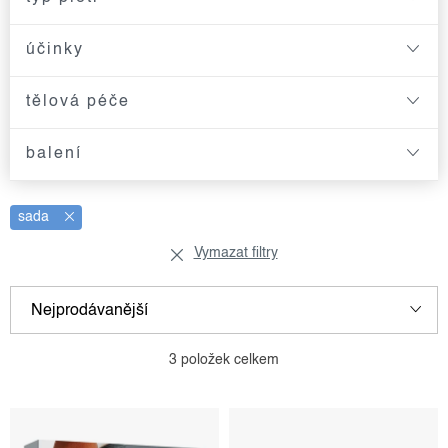
účinky
tělová péče
balení
sada
Vymazat filtry
Nejprodávanější
v
ř
Nejlevnější
3
položek celkem
ý
a
p
z
Nejdražší
i
e