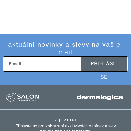
aktuální novinky a slevy na váš e-
mail
PŘIHLÁSIT
E-mail
SE
z
á
p
a
vip zóna
t
Přihlaste se pro zobrazení exkluzivních nabídek a slev