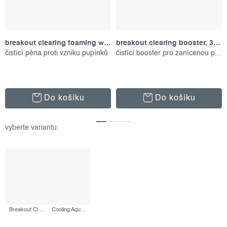
breakout clearing foaming wash, 177 ml
breakout clearing booster, 30 ml
čistící pěna proti vzniku pupínků
čistící booster pro zanícenou pleť
Do košíku
Do košíku
Breakout Clearing Booster, 30 ml
Cooling Aqua Jelly, 59 ml