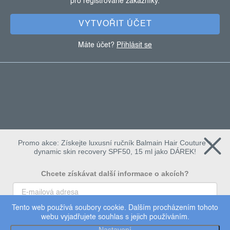
pro registrované zákazníky.
í
VYTVOŘIT ÚČET
Máte účet?
Přihlásit se
Promo akce: Získejte luxusní ručník Balmain Hair Couture +
dynamic skin recovery SPF50, 15 ml jako DÁREK!
Chcete získávat další informace o akcích?
Tento web používá soubory cookie. Dalším procházením tohoto
To chci
webu vyjadřujete souhlas s jejich používáním.
Copyright 2026
Dermalogica
. Všechna práva vyhrazena.