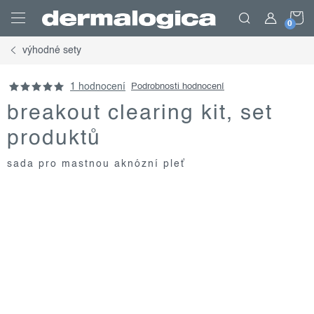
Přejít
N
na
obsah
výhodné sety
K
1 hodnocení
Podrobnosti hodnocení
breakout clearing kit, set
produktů
sada pro mastnou aknózní pleť