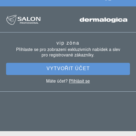
y
z
v
ý
á
p
p
i
a
s
vip zóna
u
t
Přihlaste se pro zobrazení exkluzivních nabídek a slev
pro registrované zákazníky.
í
VYTVOŘIT ÚČET
Máte účet?
Přihlásit se