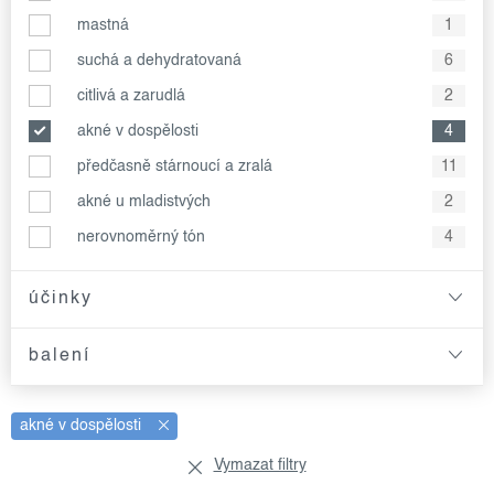
mastná
1
suchá a dehydratovaná
6
citlivá a zarudlá
2
akné v dospělosti
4
předčasně stárnoucí a zralá
11
akné u mladistvých
2
nerovnoměrný tón
4
účinky
balení
akné v dospělosti
Vymazat filtry