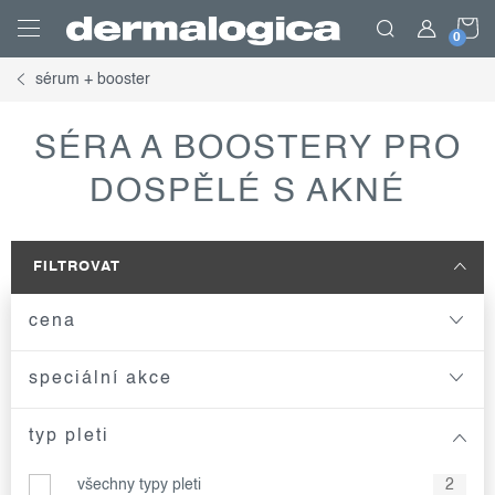
Přejít
N
na
obsah
sérum + booster
K
SÉRA A BOOSTERY PRO
DOSPĚLÉ S AKNÉ
FILTROVAT
cena
speciální akce
typ pleti
všechny typy pleti
2