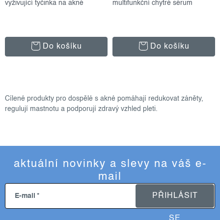
vyživující tyčinka na akné
multifunkční chytré sérum
Do košíku
Do košíku
o
v
Cílené produkty pro dospělé s akné pomáhají redukovat záněty,
l
regulují mastnotu a podporují zdravý vzhled pleti.
á
d
a
c
aktuální novinky a slevy na váš e-
í
mail
p
r
PŘIHLÁSIT
E-mail
v
k
SE