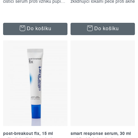
čistící sérum proti vzniku pupínků
zklidňující lokální péče proti akné
Do košíku
Do košíku
post-breakout fix, 15 ml
smart response serum, 30 ml