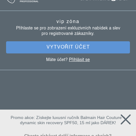
p
a
vip zóna
t
Přihlaste se pro zobrazení exkluzivních nabídek a slev
pro registrované zákazníky.
í
VYTVOŘIT ÚČET
Máte účet?
Přihlásit se
Promo akce: Získejte luxusní ručník Balmain Hair Couture +
dynamic skin recovery SPF50, 15 ml jako DÁREK!
Chcete získávat další informace o akcích?