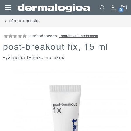
Přejít
N
na
obsah
sérum + booster
K
neohodnoceno
Podrobnosti hodnocení
post-breakout fix, 15 ml
vyživující tyčinka na akné