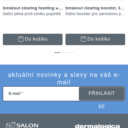
breakout clearing foaming wash, 177 ml
breakout clearing booster, 30 ml
čistící pěna proti vzniku pupínků
čistící booster pro zanícenou pleť
Do košíku
Do košíku
aktuální novinky a slevy na váš e-
mail
PŘIHLÁSIT
E-mail
SE
z
á