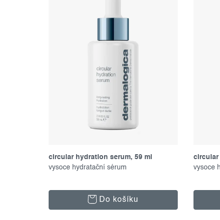
p
í
r
p
o
r
d
o
u
d
k
u
t
k
ů
t
ů
circular hydration serum, 59 ml
circular
vysoce hydratační sérum
vysoce 
Do košíku