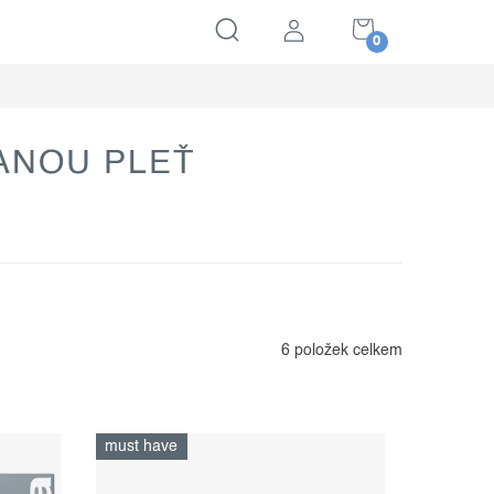
NÁKUPNÍ
KOŠÍK
ANOU PLEŤ
6
položek celkem
must have