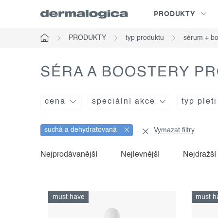
Přejít
PRODUKTY
na
obsah
PRODUKTY
typ produktu
sérum + bo
Domů
SÉRA A BOOSTERY P
cena
speciální akce
typ pleti
suchá a dehydratovaná
Vymazat filtry
v
ř
Nejprodávanější
Nejlevnější
Nejdražší
ý
a
p
z
must have
must h
i
e
s
n