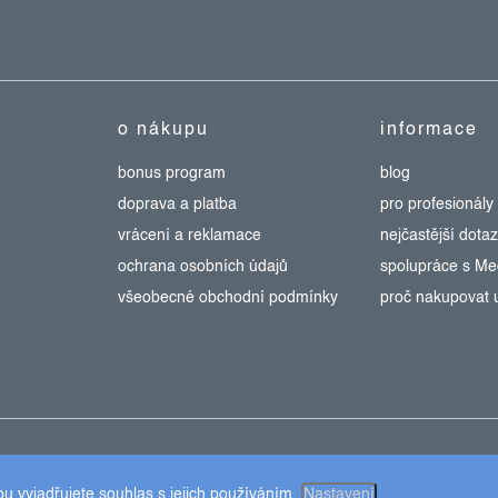
o nákupu
informace
bonus program
blog
doprava a platba
pro profesionály
vrácení a reklamace
nejčastější dota
ochrana osobních údajů
spolupráce s M
všeobecné obchodní podmínky
proč nakupovat 
Upravit nastavení cookies
 vyjadřujete souhlas s jejich používáním.
Nastavení