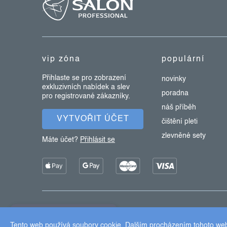
á
ý
p
p
a
i
s
t
u
vip zóna
populární
í
Přihlaste se pro zobrazení
novinky
exkluzivních nabídek a slev
poradna
pro registrované zákazníky.
náš příběh
VYTVOŘIT ÚČET
čištění pleti
zlevněné sety
Máte účet?
Přihlásit se
Copyright 2026
Dermalogica
. Všechna práva vyhrazena.
×
Užijte si 15% slevu
Tento web používá soubory cookie. Dalším procházením tohoto webu