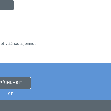
leť vláčnou a jemnou.
PŘIHLÁSIT
SE