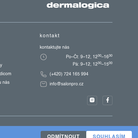
kontakt
kontaktujte nás
30
30
Po–Čt: 9–12, 12
–16
30
00
Pá: 9–12, 12
–15
zy
edicom
(+420) 724 165 994
u nás
info@salonpro.cz
ODMÍTNOUT
SOUHLASÍM