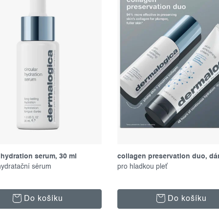
 hydration serum, 30 ml
collagen preservation duo, dá
hydratační sérum
set
pro hladkou pleť
Do košíku
Do košíku