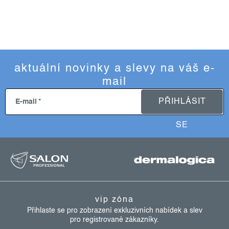
aktuální novinky a slevy na váš e-
mail
PŘIHLÁSIT
E-mail
SE
z
á
p
a
vip zóna
t
Přihlaste se pro zobrazení exkluzivních nabídek a slev
pro registrované zákazníky.
í