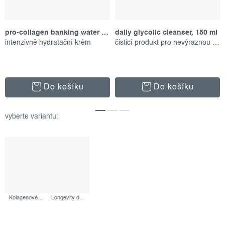
pro-collagen banking water cream, 50 ml
daily glycolic cleanser, 150 ml
intenzivně hydratační krém
čisticí produkt pro nevýraznou pleť
Do košíku
Do košíku
Kolagenové duo, výhodný set
Longevity duo, výhodný set