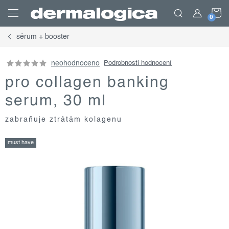
Přejít
N
na
obsah
sérum + booster
K
neohodnoceno
Podrobnosti hodnocení
pro collagen banking
serum, 30 ml
zabraňuje ztrátám kolagenu
must have