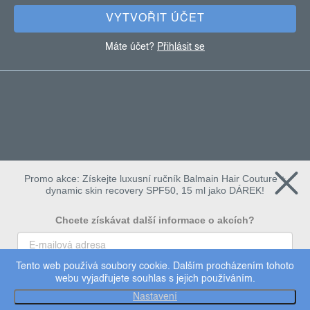
VYTVOŘIT ÚČET
Máte účet?
Přihlásit se
Promo akce: Získejte luxusní ručník Balmain Hair Couture +
dynamic skin recovery SPF50, 15 ml jako DÁREK!
Chcete získávat další informace o akcích?
Tento web používá soubory cookie. Dalším procházením tohoto
To chci
webu vyjadřujete souhlas s jejich používáním.
Copyright 2026
Dermalogica
. Všechna práva vyhrazena.
Nastavení
Upravit nastavení cookies